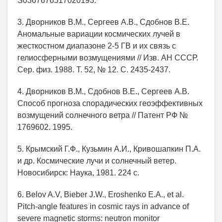
S0367676517020193.
3. Дворников В.М., Сергеев А.В., Сдобнов В.Е.
Аномальные вариации космических лучей в
жесткостном диапазоне 2-5 ГВ и их связь с
гелиосферными возмущениями // Изв. АН СССР.
Сер. физ. 1988. Т. 52, № 12. С. 2435-2437.
4. Дворников В.М., Сдобнов В.Е., Сергеев А.В.
Способ прогноза спорадических геоэффективных
возмущений солнечного ветра // Патент РФ №
1769602. 1995.
5. Крымский Г.Ф., Кузьмин А.И., Кривошапкин П.А.
и др. Космические лучи и солнечный ветер.
Новосибирск: Наука, 1981. 224 с.
6. Belov A.V, Bieber J.W., Eroshenko E.A., et al.
Pitch-angle features in cosmic rays in advance of
severe magnetic storms: neutron monitor