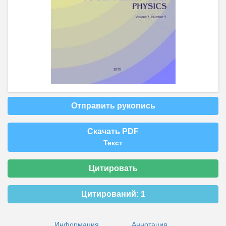
Отправить рукопись
Скачать PDF
Текст
Цитировать
Цитирований:
1
Информация
Аннотация