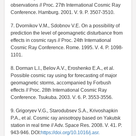
observations // Proc. 27th International Cosmic Ray
Conference. Hamburg. 2001. V. 9. P. 3507-3510.
7. Dvornikov V.M., Sdobnov V.E. On a possibility of
prediction the level of geomagnetic disturbance from
effects in cosmic rays // Proc. 24th International
Cosmic Ray Conference. Rome. 1995. V. 4. P. 1098-
1101.
8. Dorman L.I., Belov A.V., Eroshenko E.A., et al.
Possible cosmic ray using for forecasting of major
geomagnetic storms, accompanied by Forbush
effects // Proc. 28th International Cosmic Ray
Conference. Tsukuba. 2003. V. 6. P. 3553-3556.
9. Grigoryev V.G., Starodubsev S.A., Krivoshapkin
P.A., et al. Cosmic ray anisotropy based on Yakutsk
station in real time // Adv. Space Res. 2008. V. 41. P.
943-946. DOI:
https://doi.org/10.1016/j.asr.