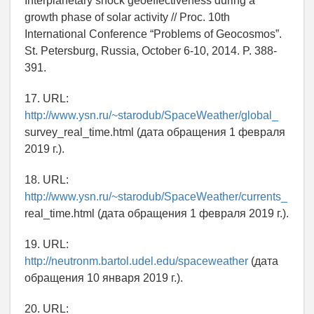
Interplanetary shock geoeffectiveness during a
growth phase of solar activity // Proc. 10th
International Conference “Problems of Geocosmos”.
St. Petersburg, Russia, October 6-10, 2014. P. 388-
391.
17. URL:
http://www.ysn.ru/~starodub/SpaceWeather/global_
survey_real_time.html (дата обращения 1 февраля
2019 г.).
18. URL:
http://www.ysn.ru/~starodub/SpaceWeather/currents_
real_time.html (дата обращения 1 февраля 2019 г.).
19. URL:
http://neutronm.bartol.udel.edu/spaceweather
(дата
обращения 10 января 2019 г.).
20. URL: