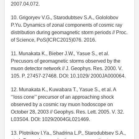
2007.04.072.
10. Grigoryev V.G., Starodubtsev S.A., Gololobov
P.Yu. Dynamics of zonal components of cosmic ray
distribution during geomagnetic storm periods // Proc.
of Science, PoS(ICRC2015)076. 2016.
11. Munakata K., Bieber J.W., Yasue S., et al.
Precusors of geomagnetic storms observed by the
muon detector network // J. Geophys. Res. 2000. V.
105. P. 27457-27468. DOI: 10.1029/ 2000JA000064.
12. Munakata K., Kuwabara T., Yasue S., et al. A
‘‘loss cone’’ precursor of an approaching shock
observed by a cosmic ray muon hodoscope on
October 28, 2003 // Geophys. Res. Lett. 2005. V. 32.
L03S04. DOI: 1029/2004GL021469.
13. Plotnikov I.Ya., Shadrina L.P., Starodubtsev S.A.,