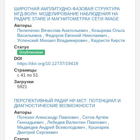
ШИРОТНАЯ АМПЛИТУДНО-ФАЗОВАЯ СТРУКТУРА
МГД-ВОЛН: МОДЕЛИРОВАНИЕ НАБЛЮДЕНИЯ НА
РАДАРЕ STARE И МАГНИТОМЕТРАХ СЕТИ IMAGE
Авторы
Пилипенко Вячеслав Анатольевич
,
Козырева Ольга
Васильевна
,
Федоров Евгений Николаевич
,
Успенский Михаил Владимирович
,
Кауристи Кирсти
Статус
Опубликован
DOI
https://doi.org/10.12737/19418
Страницы
с 41 по 51
Загрузки
5921
ПЕРСПЕКТИВНЫЙ РАДАР НР-МСТ: ПОТЕНЦИАЛ И
ДИАГНОСТИЧЕСКИЕ ВОЗМОЖНОСТИ
Авторы
Потехин Александр Павлович
,
Сетов Артём
Геннадьевич
,
Лебедев Валентин Павлович
,
Медведев Андрей Всеволодович
,
Кушнарев
Дмитрий Сергеевич
Статус