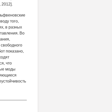
 2012].
льфвеновские
воду того,
х, в разных
тавления. Во
ания,
 свободного
от показано,
ходят
я, что
ные моды
няющиеся
неустойчивость
____________