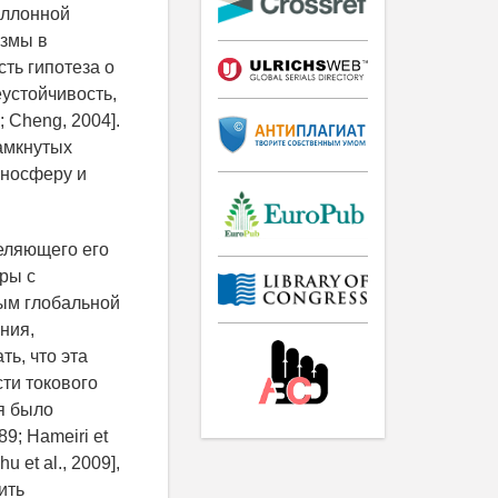
аллонной
азмы в
ть гипотеза о
устойчивость,
 Cheng, 2004].
замкнутых
оносферу и
деляющего его
ры с
ым глобальной
ния,
ь, что эта
ти токового
ия было
89; Hameiri et
u et al., 2009],
ить