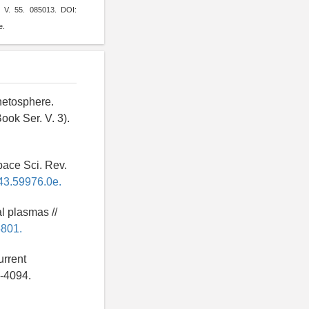
 V. 55. 085013. DOI:
e.
netosphere.
ok Ser. V. 3).
pace Sci. Rev.
43.59976.0e.
l plasmas //
5801.
urrent
1-4094.