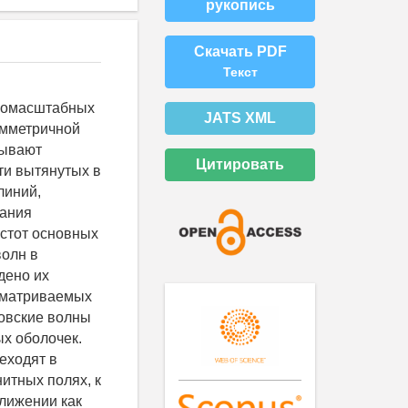
рукопись
Скачать PDF
Текст
лкомасштабных
JATS XML
имметричной
сывают
Цитировать
ти вытянутых в
линий,
бания
стот основных
олн в
дено их
ссматриваемых
овские волны
х оболочек.
еходят в
итных полях, к
ближении как