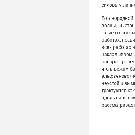
силовым линиям
В однородной 
волны, быстры
какие из этих
работах, посв
всех работах 
накладываемые
распространен
что в режим б
альфвеновские 
неустойчивыми
трактуются ка
вдоль силовых 
рассматривает
____________
____________