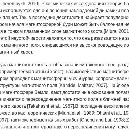
 Cheremnykh, 2010]. В космических исследованиях теория б
и используется для объяснения наблюдаемой динамики пл
 планет. Так, в последние десятилетия набирает популярнос
гером начала магнитосферной бури может быть баллонная не
 в тонком плазменном слое магнитного хвоста [Miura, 2001;
этой неустойчивости является то, что она развивается на 
х магнитного поля, опирающихся на высокопроводящую и
агнитный хвост.
тура магнитного хвоста с образованием токового слоя, раз
например геомагнитный хвост). Взаимодействие магнитосфе
тром приводит к магнитосферным суббурям, сопровождаем
труктуры магнитного поля [Kamide, Maltsev, 2007]. Наблюде
 магнитосфере Земли, дают достаточные основания полагат
ачинается с пересоединения магнитного поля в ближней час
ного хвоста [Takahashi et al., 1987].В последние десятилет
ство как теоретических [Miura et al., 1989; Ohtani et al., 19
 1997], так и экспериментальных работ [Cheng and Lui, 1998; Zh
азывается, что триггером такого пересоединения могут служ