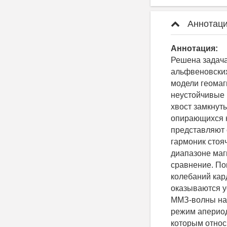
Аннотаци
Аннотация:
Решена задача
альфвеновских
модели геомаг
неустойчивые 
хвост замкнут
опирающихся 
представляют 
гармоник стоя
диапазоне маг
сравнение. По
колебаний кар
оказываются у
ММЗ-волны на 
режим апериод
которым относ