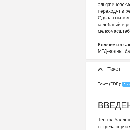
альфвеновские
переходят в р
Сделан вывод 
колебаний в р
мелкомасштабн
Ключевые сл
МГД-волны, ба
Текст
Текст (PDF):
Чит
ВВЕДЕ
Теория баллон
встречающихся 