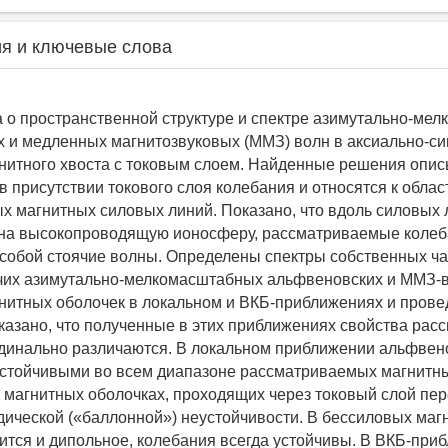
я и ключевые слова
 о пространственной структуре и спектре азимутально-ме
 и медленных магнитозвуковых (ММЗ) волн в аксиально-с
нитного хвоста с токовым слоем. Найденные решения опи
в присутствии токового слоя колебания и относятся к облас
ых магнитных силовых линий. Показано, что вдоль силовых 
на высокопроводящую ионосферу, рассматриваемые коле
собой стоячие волны. Определены спектры собственных ча
чих азимутально-мелкомасштабных альфвеновских и ММЗ-в
нитных оболочек в локальном и ВКБ-приближениях и прове
казано, что полученные в этих приближениях свойства ра
динально различаются. В локальном приближении альфвен
стойчивыми во всем диапазоне рассматриваемых магнитны
магнитных оболочках, проходящих через токовый слой пер
ической («баллонной») неустойчивости. В бессиловых магн
ится и дипольное, колебания всегда устойчивы. В ВКБ-при