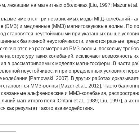
, лежащим на магнитных оболочках [Liu, 1997; Mazur et al.,
плазме имеются три независимых моды МГД-колебаний - а
е (БМЗ) и медленные (ММЗ) магнитозвуковые волны. По по
 мод становятся неустойчивыми при указанных выше условия
ященных баллонной неустойчивости, имеются разные предс
исключаются из рассмотрения БМЗ-волны, поскольку требов
 на структуру таких колебаний, исключают возможность их
ия в рассматриваемых моделях магнитосферы. В части раб
аллонной неустойчивости при определенных условиях пере
колебания [Parnowski, 2007]. В других работах доказываетс
 становятся ММЗ-волны [Mazur et al., 2012]. Часто баллон
к связанные альфвеновские и ММЗ-колебания, распростра
линий магнитного поля [Ohtani et al., 1989; Liu, 1997], а их 
ся как результат такого взаимодействия.
__________________________________________________
______