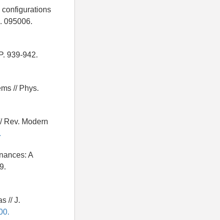
 configurations
9. 095006.
 P. 939-942.
ems // Phys.
 // Rev. Modern
.
onances: A
9.
 // J.
00.