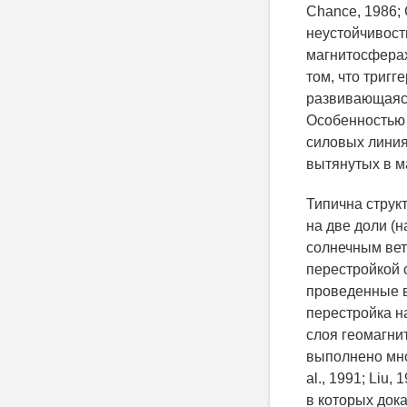
Chance, 1986;
неустойчивост
магнитосферах
том, что триг
развивающаяся
Особенностью 
силовых линия
вытянутых в м
Типична струк
на две доли (
солнечным ве
перестройкой с
проведенные в
перестройка н
слоя геомагнит
выполнено множе
al., 1991; Liu,
в которых док