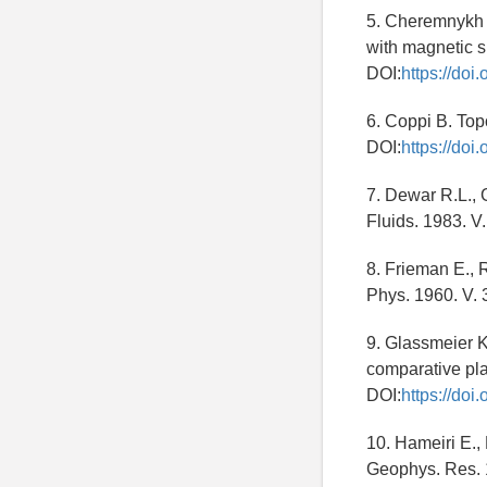
5. Cheremnykh O
with magnetic s
DOI:
https://do
6. Coppi B. Top
DOI:
https://doi
7. Dewar R.L., 
Fluids. 1983. V
8. Frieman E., 
Phys. 1960. V. 
9. Glassmeier K
comparative pla
DOI:
https://do
10. Hameiri E.,
Geophys. Res. 1