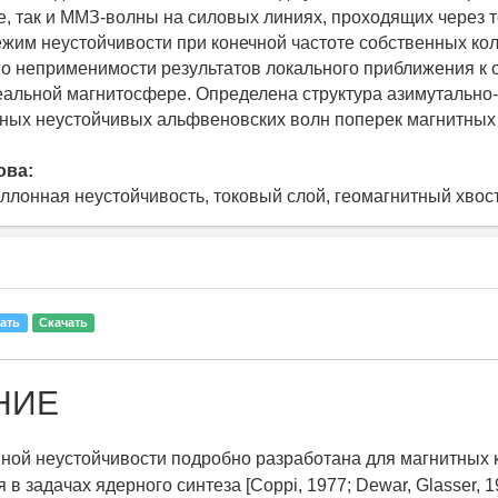
, так и ММЗ-волны на силовых линиях, проходящих через т
ежим неустойчивости при конечной частоте собственных ко
о неприменимости результатов локального приближения к
еальной магнитосфере. Определена структура азимутально-
ых неустойчивых альфвеновских волн поперек магнитных 
ова:
ллонная неустойчивость, токовый слой, геомагнитный хвос
ать
Скачать
НИЕ
ной неустойчивости подробно разработана для магнитных 
в задачах ядерного синтеза [Coppi, 1977; Dewar, Glasser, 1