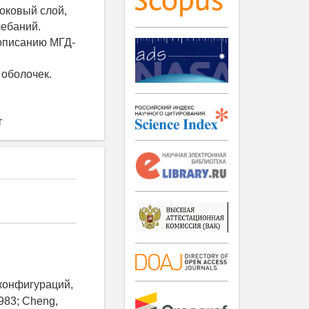
оковый слой,
лебаний.
 описанию МГД-
оболочек.
т
конфигураций,
983; Cheng,