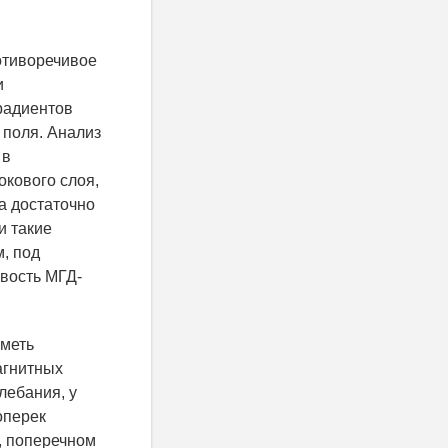
отиворечивое
и
радиентов
 поля. Анализ
 в
окового слоя,
а достаточно
и такие
м, под
вость МГД-
иметь
агнитных
лебания, у
оперек
, поперечном