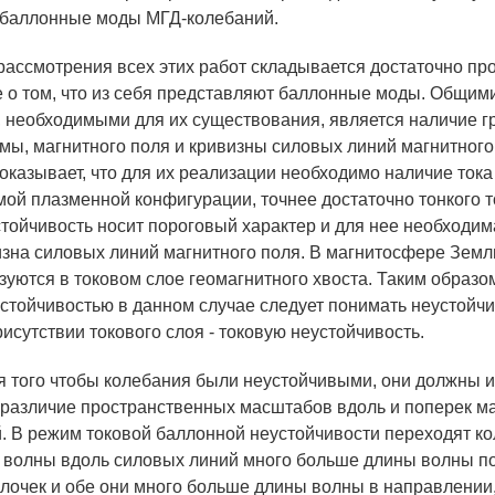
 баллонные моды МГД-колебаний.
рассмотрения всех этих работ складывается достаточно пр
 о том, что из себя представляют баллонные моды. Общим
 необходимыми для их существования, является наличие г
мы, магнитного поля и кривизны силовых линий магнитного
оказывает, что для их реализации необходимо наличие тока
ой плазменной конфигурации, точнее достаточно тонкого т
стойчивость носит пороговый характер и для нее необходим
зна силовых линий магнитного поля. В магнитосфере Земл
зуются в токовом слое геомагнитного хвоста. Таким образо
стойчивостью в данном случае следует понимать неустойчи
исутствии токового слоя - токовую неустойчивость.
ля того чтобы колебания были неустойчивыми, они должны 
различие пространственных масштабов вдоль и поперек м
. В режим токовой баллонной неустойчивости переходят ко
 волны вдоль силовых линий много больше длины волны п
лочек и обе они много больше длины волны в направлении