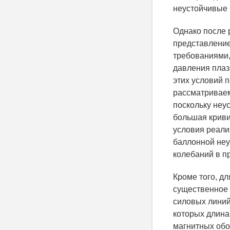
неустойчивые
Однако после 
представление
требованиями,
давления плаз
этих условий п
рассматриваем
поскольку неу
большая криви
условия реали
баллонной неу
колебаний в пр
Кроме того, д
существенное 
силовых линий
которых длина
магнитных обо