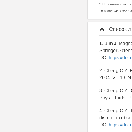
* На английском язы
10.1088/07413335/55/
Список л
1. Birn J. Magn
Springer Scienc
DOI:
https://do
2. Cheng C.Z. P
2004. V. 113, N
3. Cheng C.Z., 
Phys. Fluids. 1
4. Cheng C.Z., L
disruption obse
DOI:
https://do