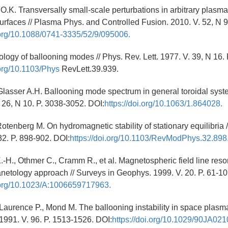
.K. Transversally small-scale perturbations in arbitrary plasma
urfaces // Plasma Phys. and Controlled Fusion. 2010. V. 52, N 
i.org/10.1088/0741-3335/52/9/095006.
ology of ballooning modes // Phys. Rev. Lett. 1977. V. 39, N 16.
.org/10.1103/Phys
RevLett.39.939.
Glasser A.H. Ballooning mode spectrum in general toroidal syst
. 26, N 10. P. 3038-3052. DOI:
https://doi.org/10.1063/1.864028.
Rotenberg M. On hydromagnetic stability of stationary equilibria
32. P. 898-902. DOI:
https://doi.org/10.1103/RevModPhys.32.898
.-H., Othmer C., Cramm R., et al. Magnetospheric field line res
netology approach // Surveys in Geophys. 1999. V. 20. P. 61-10
i.org/10.1023/A:1006659717963.
 Laurence P., Mond M. The ballooning instability in space plasmas
991. V. 96. P. 1513-1526. DOI:
https://doi.org/10.1029/90JA021