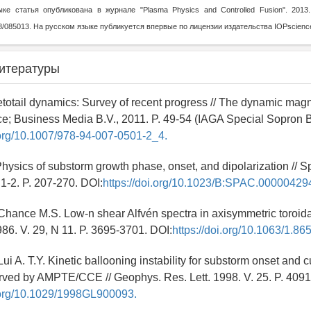
ке статья опубликована в журнале "Plasma Physics and Controlled Fusion". 2013.
8/085013. На русском языке публикуется впервые по лицензии издательства IOPscienc
итературы
etotail dynamics: Survey of recent progress // The dynamic mag
e; Business Media B.V., 2011. P. 49-54 (IAGA Special Sopron Bo
i.org/10.1007/978-94-007-0501-2_4.
hysics of substorm growth phase, onset, and dipolarization // S
 1-2. P. 207-270. DOI:
https://doi.org/10.1023/B:SPAC.00000429
Chance M.S. Low-n shear Alfvén spectra in axisymmetric toroida
986. V. 29, N 11. P. 3695-3701. DOI:
https://doi.org/10.1063/1.86
ui A. T.Y. Kinetic ballooning instability for substorm onset and c
rved by AMPTE/CCE // Geophys. Res. Lett. 1998. V. 25. P. 409
i.org/10.1029/1998GL900093.