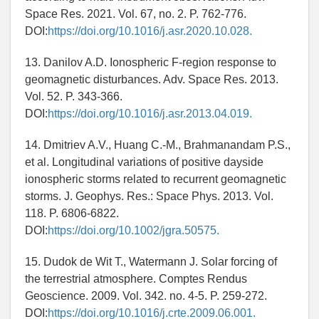
Space Res. 2021. Vol. 67, no. 2. P. 762-776.
DOI:
https://doi.org/10.1016/j.asr.2020.10.028.
13. Danilov A.D. Ionospheric F-region response to
geomagnetic disturbances. Adv. Space Res. 2013.
Vol. 52. P. 343-366.
DOI:
https://doi.org/10.1016/j.asr.2013.04.019.
14. Dmitriev A.V., Huang C.-M., Brahmanandam P.S.,
et al. Longitudinal variations of positive dayside
ionospheric storms related to recurrent geomagnetic
storms. J. Geophys. Res.: Space Phys. 2013. Vol.
118. P. 6806-6822.
DOI:
https://doi.org/10.1002/jgra.50575.
15. Dudok de Wit T., Watermann J. Solar forcing of
the terrestrial atmosphere. Comptes Rendus
Geoscience. 2009. Vol. 342. no. 4-5. P. 259-272.
DOI:
https://doi.org/10.1016/j.crte.2009.06.001.