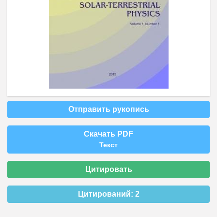
Отправить рукопись
Скачать PDF
Текст
Цитировать
Цитирований:
2