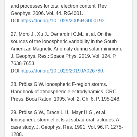
and processes for total electron content. Rev.
Geophys. 2006. Vol. 44. RG4001.
DOI:
https://doi.org/10.1029/2005RG000193.
27. Moro J., Xu J., Denardini C.M., et al. On the
sources of the ionospheric variability in the South
American Magnetic Anomaly during solar minimum.
J. Geophys. Res.: Space Phys. 2019. Vol. 124. P.
7638-7653.
DOI:
https://doi.org/10.1029/2019JA026780.
28. Prölss G.W. Ionospheric F-region storms.
Handbook of atmospheric electrodynamics. CRC
Press, Boca Raton, 1995. Vol. 2. Ch. 8. P. 195-248.
29. Prölss G.W., Brace L.H., Mayr H.G., et al.
Ionospheric storm effects at subauroral latitudes: A
case study. J. Geophys. Res. 1991. Vol. 96. P. 1275-
1288.