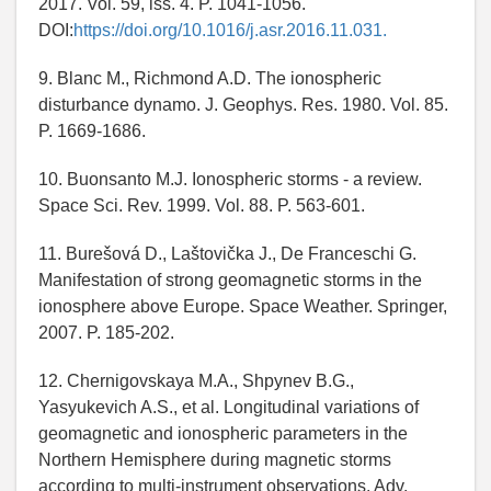
2017. Vol. 59, iss. 4. P. 1041-1056.
DOI:
https://doi.org/10.1016/j.asr.2016.11.031.
9. Blanc M., Richmond A.D. The ionospheric
disturbance dynamo. J. Geophys. Res. 1980. Vol. 85.
P. 1669-1686.
10. Buonsanto M.J. Ionospheric storms - a review.
Space Sci. Rev. 1999. Vol. 88. P. 563-601.
11. Burešová D., Laštovička J., De Franceschi G.
Manifestation of strong geomagnetic storms in the
ionosphere above Europe. Space Weather. Springer,
2007. P. 185-202.
12. Chernigovskaya M.A., Shpynev B.G.,
Yasyukevich A.S., et al. Longitudinal variations of
geomagnetic and ionospheric parameters in the
Northern Hemisphere during magnetic storms
according to multi-instrument observations. Adv.