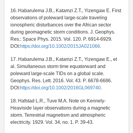
16. Habarulema J.B., Katamzi Z.T., Yizengaw E. First
observations of poleward large-scale traveling
ionospheric disturbances over the African sector
during geomagnetic storm conditions. J. Geophys.
Res.: Space Phys. 2015. Vol. 120. P. 6914-6929.
DOI:
https://doi.org/10.1002/2015JA021066.
17. Habarulema J.B., Katamzi Z.T., Yizengaw E., et
al. Simultaneous storm time equatorward and
poleward large-scale TIDs on a global scale.
Geophys. Res. Lett. 2016. Vol. 43. P. 6678-6686.
DOI:
https://doi.org/10.1002/2016GL069740.
18. Hafstad L.R., Tuve M.A. Note on Kennely-
Heaviside layer observations during a magnetic
storm. Terrestrial magnetism and atmospheric
electricity. 1929. Vol. 34, no. 1. P. 39-43.