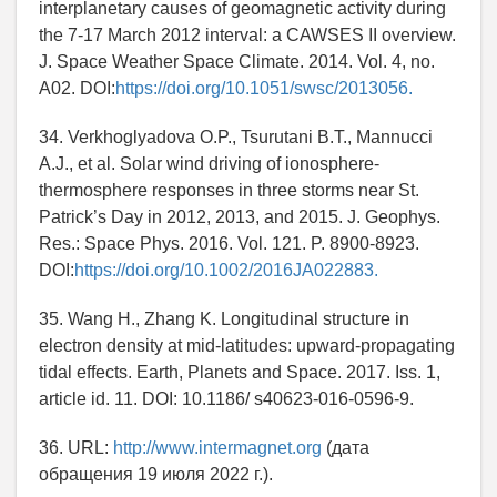
interplanetary causes of geomagnetic activity during
the 7-17 March 2012 interval: a CAWSES II overview.
J. Space Weather Space Climate. 2014. Vol. 4, no.
A02. DOI:
https://doi.org/10.1051/swsc/2013056.
34. Verkhoglyadova O.P., Tsurutani B.T., Mannucci
A.J., et al. Solar wind driving of ionosphere-
thermosphere responses in three storms near St.
Patrick’s Day in 2012, 2013, and 2015. J. Geophys.
Res.: Space Phys. 2016. Vol. 121. P. 8900-8923.
DOI:
https://doi.org/10.1002/2016JA022883.
35. Wang H., Zhang K. Longitudinal structure in
electron density at mid-latitudes: upward-propagating
tidal effects. Earth, Planets and Space. 2017. Iss. 1,
article id. 11. DOI: 10.1186/ s40623-016-0596-9.
36. URL:
http://www.intermagnet.org
(дата
обращения 19 июля 2022 г.).