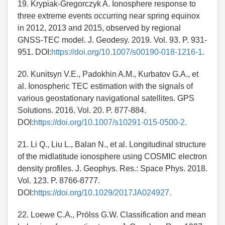
19. Krypiak-Gregorczyk A. Ionosphere response to
three extreme events occurring near spring equinox
in 2012, 2013 and 2015, observed by regional
GNSS-TEC model. J. Geodesy. 2019. Vol. 93. P. 931-
951. DOI:
https://doi.org/10.1007/s00190-018-1216-1.
20. Kunitsyn V.E., Padokhin A.M., Kurbatov G.A., et
al. Ionospheric TEC estimation with the signals of
various geostationary navigational satellites. GPS
Solutions. 2016. Vol. 20. P. 877-884.
DOI:
https://doi.org/10.1007/s10291-015-0500-2.
21. Li Q., Liu L., Balan N., et al. Longitudinal structure
of the midlatitude ionosphere using COSMIC electron
density profiles. J. Geophys. Res.: Space Phys. 2018.
Vol. 123. P. 8766-8777.
DOI:
https://doi.org/10.1029/2017JA024927.
22. Loewe C.A., Prölss G.W. Classification and mean