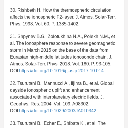
30. Rishbeth H. How the thermospheric circulation
affects the ionospheric F2-layer. J. Atmos. Solar-Terr.
Phys. 1998. Vol. 60. P. 1385-1402.
31. Shpynev B.G., Zolotukhina N.A., Polekh N.M., et
al. The ionosphere response to severe geomagnetic
storm in March 2015 on the base of the data from
Eurasian high-middle latitudes ionosonde chain. J.
Atmos. Solar-Terr. Phys. 2018. Vol. 180. P. 93-105.
DOI:
https://doi.org/10.1016/j.jastp.2017.10.014.
32. Tsurutani B., Mannucci A., Iijima B., et al. Global
dayside ionospheric uplift and enhancement
associated with interplanetary electric fields. J.
Geophys. Res. 2004. Vol. 109, A08302.
DOI:
https://doi.org/10.1029/2003JA010342.
33. Tsurutani B., Echer E., Shibata K., et al. The