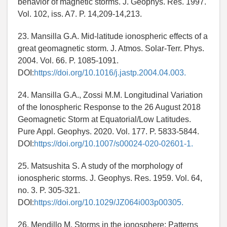
behavior of magnetic storms. J. Geophys. Res. 1997.
Vol. 102, iss. A7. P. 14,209-14,213.
23. Mansilla G.A. Mid-latitude ionospheric effects of a
great geomagnetic storm. J. Atmos. Solar-Terr. Phys.
2004. Vol. 66. P. 1085-1091.
DOI:
https://doi.org/10.1016/j.jastp.2004.04.003.
24. Mansilla G.A., Zossi M.M. Longitudinal Variation
of the Ionospheric Response to the 26 August 2018
Geomagnetic Storm at Equatorial/Low Latitudes.
Pure Appl. Geophys. 2020. Vol. 177. P. 5833-5844.
DOI:
https://doi.org/10.1007/s00024-020-02601-1.
25. Matsushita S. A study of the morphology of
ionospheric storms. J. Geophys. Res. 1959. Vol. 64,
no. 3. P. 305-321.
DOI:
https://doi.org/10.1029/JZ064i003p00305.
26. Mendillo M. Storms in the ionosphere: Patterns