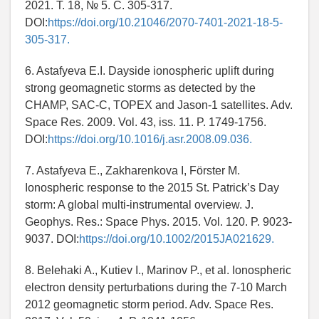
2021. Т. 18, № 5. С. 305-317.
DOI:
https://doi.org/10.21046/2070-7401-2021-18-5-
305-317.
6. Astafyeva E.I. Dayside ionospheric uplift during
strong geomagnetic storms as detected by the
CHAMP, SAC-C, TOPEX and Jason-1 satellites. Adv.
Space Res. 2009. Vol. 43, iss. 11. P. 1749-1756.
DOI:
https://doi.org/10.1016/j.asr.2008.09.036.
7. Astafyeva E., Zakharenkova I, Förster M.
Ionospheric response to the 2015 St. Patrick’s Day
storm: A global multi-instrumental overview. J.
Geophys. Res.: Space Phys. 2015. Vol. 120. P. 9023-
9037. DOI:
https://doi.org/10.1002/2015JA021629.
8. Belehaki A., Kutiev I., Marinov P., et al. Ionospheric
electron density perturbations during the 7-10 March
2012 geomagnetic storm period. Adv. Space Res.