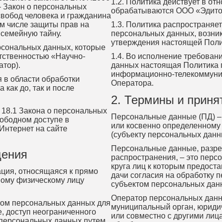
1.2. Политика действует в о
 Закон о персональных
обрабатываются ООО «Эдитор
свобод человека и гражданина
ом числе защиты прав на
1.3. Политика распространяе
 семейную тайну.
персональных данных, возникш
утверждения настоящей Поли
ерсональных данных, которые
тственностью «Научно-
1.4. Во исполнение требовани
тор).
данных настоящая Политика п
информационно-телекоммуник
я в области обработки
Оператора.
как до, так и после
2. Термины и прин
и 18.1 Закона о персональных
Персональные данные (ПД) –
ободном доступе в
или косвенно определенному
Интернет на сайте
(субъекту персональных данн
Персональные данные, разр
щения
распространения, – это перс
круга лиц к которым предост
ция, относящаяся к прямо
дачи согласия на обработку
мому физическому лицу
субъектом персональных дан
Оператор персональных данны
ом персональных данных для
муниципальный орган, юридич
, доступ неограниченного
или совместно с другими ли
 персональных данных путем