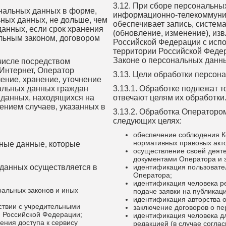
3.12. При сборе персональны
ональных данных в форме,
информационно-телекоммуник
ных данных, не дольше, чем
обеспечивает запись, систем
данных, если срок хранения
(обновление, изменение), из
льным законом, договором
Российской Федерации с исп
территории Российской Федер
Законе о персональных данн
 числе посредством
Интернет, Оператор
3.13. Цели обработки персон
ение, хранение, уточнение
нальных данных граждан
3.13.1. Обработке подлежат 
 данных, находящихся на
отвечают целям их обработки
ением случаев, указанных в
3.13.2. Обработка Операторо
следующих целях:
обеспечение соблюдения К
нормативных правовых акт
ьные данные, которые
осуществление своей деяте
документами Оператора и 
 данных осуществляется в
идентификация пользовател
Оператора;
идентификация человека р
альных законов и иных
подаче заявки на публикац
идентификация авторства о
ствии с учредительными
заключение договоров о пе
 Российской Федерации;
идентификация человека д
ения доступа к сервису
редакцией (в случае соглас