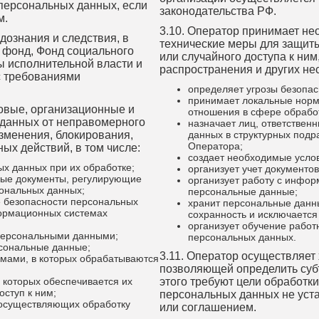
 персональных данных, если
законодательства РФ.
м.
3.10. Оператор принимает н
дознания и следствия, в
технические меры для защит
 фонд, Фонд социального
или случайного доступа к ним
ы исполнительной власти и
распространения и других не
с требованиями
определяет угрозы безопас
принимает локальные норм
овые, организационные и
отношения в сфере обрабо
 данных от неправомерного
назначает лиц, ответствен
изменения, блокирования,
данных в структурных под
Оператора;
ых действий, в том числе:
создает необходимые усло
х данных при их обработке;
организует учет документо
ные документы, регулирующие
организует работу с инфо
ональных данных;
персональные данные;
е безопасности персональных
хранит персональные данны
формационных системах
сохранность и исключается
организует обучение рабо
 персональными данными;
персональных данных.
рсональные данные;
3.11. Оператор осуществляет
мами, в которых обрабатываются
позволяющей определить суб
 которых обеспечивается их
этого требуют цели обработк
ступ к ним;
персональных данных не уст
 осуществляющих обработку
или соглашением.