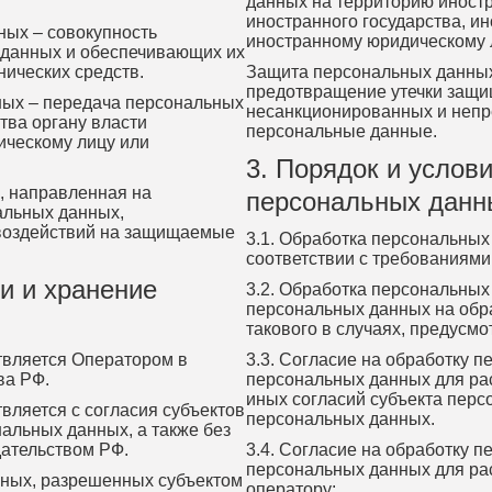
данных на территорию иностр
иностранного государства, и
ых – совокупность
иностранному юридическому 
 данных и обеспечивающих их
ических средств.
Защита персональных данных
предотвращение утечки защ
ных – передача персональных
несанкционированных и неп
тва органу власти
персональные данные.
ическому лицу или
3. Порядок и услов
, направленная на
персональных данн
альных данных,
воздействий на защищаемые
3.1. Обработка персональны
соответствии с требованиями
и и хранение
3.2. Обработка персональных
персональных данных на обра
такового в случаях, предусм
твляется Оператором в
3.3. Согласие на обработку 
ва РФ.
персональных данных для ра
иных согласий субъекта перс
вляется с согласия субъектов
персональных данных.
альных данных, а также без
дательством РФ.
3.4. Согласие на обработку 
персональных данных для ра
нных, разрешенных субъектом
оператору: