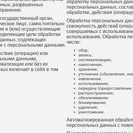
обработку персональных дан
анных, разрешенных
персональных данных, соста
транения.
обработке, действия (опера
государственный орган,
Обработка персональных дан
ческое лицо, самостоятельно
совокупность действий (опер
ие и (или) осуществляющие
совершаемых с использовани
ределяющие цели обработки
использования. Обработка пе
 данных, подлежащих
числе:
ые с персональными данными.
сбор;
ствие (операция) или
запись;
альными данными,
систематизацию;
матизации или без их
накопление;
ых включает в себя в том
хранение;
уточнение (обновление, из
извлечение;
использование;
передачу (предоставление, 
распространение;
обезличивание;
блокирование;
удаление;
уничтожение.
Автоматизированная обработ
персональных данных с помо