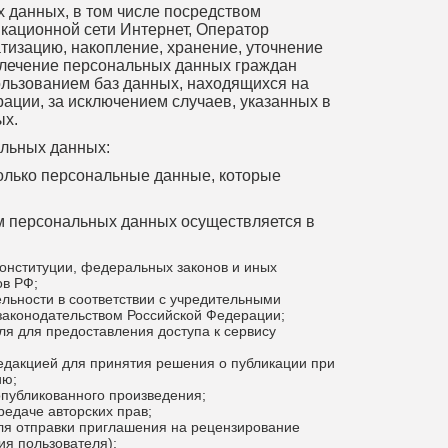
х данных, в том числе посредством
ационной сети Интернет, Оператор
атизацию, накопление, хранение, уточнение
влечение персональных данных граждан
ользованием баз данных, находящихся на
ации, за исключением случаев, указанных в
ых.
альных данных:
только персональные данные, которые
.
м персональных данных осуществляется в
онституции, федеральных законов и иных
ов РФ;
льности в соответствии с учредительными
законодательством Российской Федерации;
я для предоставления доступа к сервису
едакцией для принятия решения о публикации при
ию;
публикованного произведения;
редаче авторских прав;
ля отправки приглашения на рецензирование
ия пользователя);