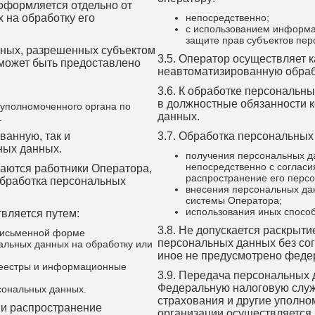
оформляется отдельно от
 на обработку его
непосредственно;
с использованием информа
защите прав субъектов пер
нных, разрешенных субъектом
3.5. Оператор осуществляет к
может быть предоставлено
неавтоматизированную обраб
3.6. К обработке персональн
в должностные обязанности 
уполномоченного органа по
данных.
.
ванную, так и
3.7. Обработка персональных
ных данных.
получения персональных д
непосредственно с согласи
каются работники Оператора,
распространение его перс
обработка персональных
внесения персональных да
системы Оператора;
использования иных спосо
вляется путем:
3.8. Не допускается раскрыт
 письменной форме
персональных данных без сог
альных данных на обработку или
иное не предусмотрено феде
реестры и информационные
3.9. Передача персональных 
Федеральную налоговую служ
сональных данных.
страхования и другие уполно
м и распространение
организации осуществляется 