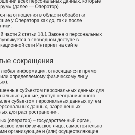
тношении всех персональных данных, которые
ум» (далее — Оператор).
тся на отношения в области обработки
ие у Оператора как до, так и после
тики.
й части 2 статьи 18.1 Закона о персональных
убликуется в свободном доступе в
ационной сети Интернет на сайте
ятые сокращения
 любая информация, относящаяся к прямо
 или определяемому физическому лицу
ых).
ешенные субъектом персональных данных для
ональные данные, доступ неограниченного
авлен субъектом персональных данных путем
 персональных данных, разрешенных
ных для распространения.
х (оператор) – государственный орган,
еское или физическое лицо, самостоятельно
цами организующие и (или) осуществляющие