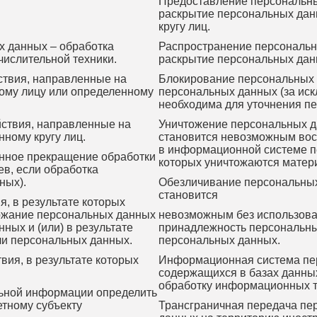
Предоставление персональны
раскрытие персональных дан
кругу лиц.
х данных – обработка
Распространение персональн
ислительной техники.
раскрытие персональных дан
ствия, направленные на
Блокирование персональных 
ому лицу или определенному
персональных данных (за иск
необходима для уточнения п
ствия, направленные на
Уничтожение персональных да
ному кругу лиц.
становится невозможным вос
в информационной системе пе
нное прекращение обработки
которых уничтожаются матер
в, если обработка
ных).
Обезличивание персональных 
становится
, в результате которых
ржание персональных данных
невозможным без использова
ых и (или) в результате
принадлежность персональны
ли персональных данных.
персональных данных.
ия, в результате которых
Информационная система пер
содержащихся в базах данны
обработку информационных те
ьной информации определить
тному субъекту
Трансграничная передача пе