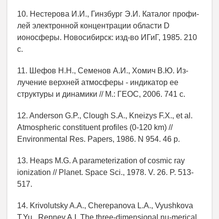
10. Нестерова И.И., Гинзбург Э.И. Каталог профи-
лей электронной концентрации области D
ионосферы. Новосибирск: изд-во ИГиГ, 1985. 210
с.
11. Шефов Н.Н., Семенов А.И., Хомич В.Ю. Из-
лучение верхней атмосферы - индикатор ее
структуры и динамики // М.: ГЕОС, 2006. 741 с.
12. Anderson G.P., Clough S.A., Kneizys F.X., et al.
Atmospheric constituent profiles (0-120 km) //
Environmental Res. Papers, 1986. N 954. 46 p.
13. Heaps M.G. A parameterization of cosmic ray
ionization // Planet. Space Sci., 1978. V. 26. P. 513-
517.
14. Krivolutsky A.A., Cherepanova L.A., Vyushkova
T.Yu., Repnev A.I. The three-dimensional nu-merical