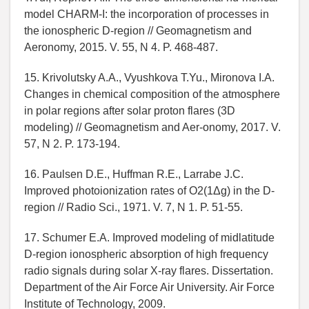
model CHARM-I: the incorporation of processes in
the ionospheric D-region // Geomagnetism and
Aeronomy, 2015. V. 55, N 4. P. 468-487.
15. Krivolutsky A.A., Vyushkova T.Yu., Mironova I.A.
Changes in chemical composition of the atmosphere
in polar regions after solar proton flares (3D
modeling) // Geomagnetism and Aer-onomy, 2017. V.
57, N 2. P. 173-194.
16. Paulsen D.E., Huffman R.E., Larrabe J.C.
Improved photoionization rates of O2(1Δg) in the D-
region // Radio Sci., 1971. V. 7, N 1. P. 51-55.
17. Schumer E.A. Improved modeling of midlatitude
D-region ionospheric absorption of high frequency
radio signals during solar X-ray flares. Dissertation.
Department of the Air Force Air University. Air Force
Institute of Technology, 2009.