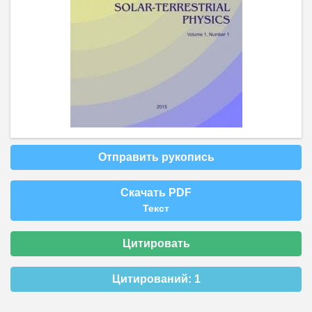
Отправить рукопись
Скачать PDF
Текст
Цитировать
Цитирований:
1