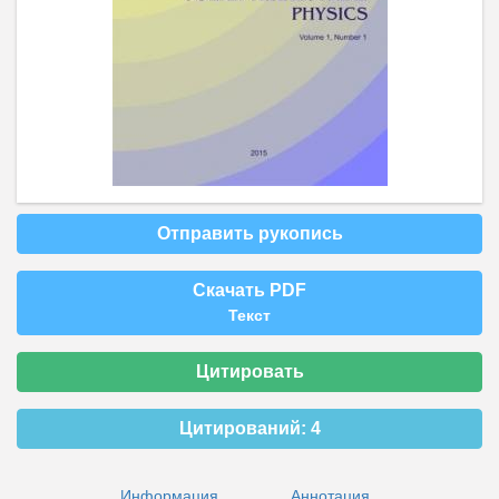
Отправить рукопись
Скачать PDF
Текст
Цитировать
Цитирований:
4
Информация
Аннотация