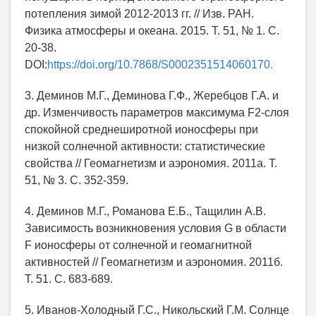
потепления зимой 2012-2013 гг. // Изв. РАН.
Физика атмосферы и океана. 2015. Т. 51, № 1. С.
20-38.
DOI:
https://doi.org/10.7868/S0002351514060170.
3. Деминов М.Г., Деминова Г.Ф., Жеребцов Г.А. и
др. Изменчивость параметров максимума F2-слоя
спокойной среднеширотной ионосферы при
низкой солнечной активности: статистические
свойства // Геомагнетизм и аэрономия. 2011a. Т.
51, № 3. С. 352-359.
4. Деминов М.Г., Романова Е.Б., Тащилин А.В.
Зависимость возникновения условия G в области
F ионосферы от солнечной и геомагнитной
активностей // Геомагнетизм и аэрономия. 2011б.
Т. 51. С. 683-689.
5. Иванов-Холодный Г.С., Никольский Г.М. Солнце