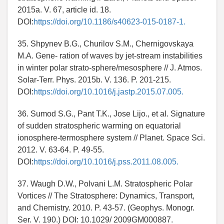
2015a. V. 67, article id. 18.
DOI:
https://doi.org/10.1186/s40623-015-0187-1.
35. Shpynev B.G., Churilov S.M., Chernigovskaya
M.A. Gene- ration of waves by jet-stream instabilities
in winter polar strato-sphere/mesosphere // J. Atmos.
Solar-Terr. Phys. 2015b. V. 136. P. 201-215.
DOI:
https://doi.org/10.1016/j.jastp.2015.07.005.
36. Sumod S.G., Pant T.K., Jose Lijo., et al. Signature
of sudden stratospheric warming on equatorial
ionosphere-termosphere system // Planet. Space Sci.
2012. V. 63-64. P. 49-55.
DOI:
https://doi.org/10.1016/j.pss.2011.08.005.
37. Waugh D.W., Polvani L.M. Stratospheric Polar
Vortices // Тhe Stratosphere: Dynamics, Transport,
and Chemistry. 2010. P. 43-57. (Geophys. Monogr.
Ser. V. 190.) DOI: 10.1029/ 2009GM000887.