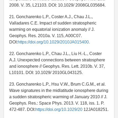
2008. V. 35, L21103. DOI: 10.1029/ 2008GL035684.
21. Goncharenko L.P., Coster A.J., Chau J.L.,
Valladares C.E. Impact of sudden stratospheric
warming on equatorial ionization anomaly // J.
Geophys. Res. 2010а. V. 115, A00C07.
DOI:
https://doi.org/10.1029/2010JA015400.
22. Goncharenko L.P., Chau J.L., Liu H.-L., Coster
A.J. Unexpected connections between stratosphere
and ionosphere // Geophys. Res. Lett. 2010b. V. 37,
L10101. DOI: 10.1029/ 2010GL043125.
23. Goncharenko L.P., Hsu V.W., Brum C.G.M., et al.
Wave signatures in the midlatitude ionosphere during
a sudden stratospheric warming of January 2010 // J.
Geophys. Res.: Space Phys. 2013. V. 118, iss. 1. P.
472-487. DOI:
https://doi.org/10.1029/20
12JA018251.