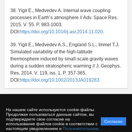
38. Yigit E., Medvedev A. Internal wave coupling
processes in Earth’s atmosphere // Adv. Space Res.
2015. V. 55. P. 983-1003.
DOI:
https://doi.org/10.1016/j.asr.2014.11.020.
39. Yigit E., Medvedev A.S., England S.L., Immel T.J.
Simulated variability of the high-latitude
thermosphere induced by small-scale gravity waves
during a sudden stratospheric warming // J. Geophys.
Res. 2014. V. 119, iss. 1, P. 357-365.
DOI:
https://doi.org/10.1002/2013JA019283.
На нашем сайте используются cookie-файлы.
Продолжая пользоваться данным сайтом, вы
подтверждаете свое согласие на
© zh-szf.ru
Согласен
Политика
использование файлов cookie в соответствии с
защиты и
настоящим уведомлением и
Пользовательским
Powered by