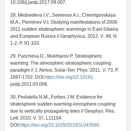
10.106/j.jastp.2017.09.007.
28. Medvedeva I.V., Semenov A.I., Chernigovskaya
M.A., Perminov V.I. Studying manifestations of 2008-
2011 sudden stratospheric warmings in East-Siberia
and European Russia // Geophysica. 2012. V. 48, N
1-2. P. 91-103.
29. Pancheva D., Mukhtarov P. Stratospheric
warming: The atmospherc-stratospheric coupling
paradigm // J. Atmos. Solar-Terr. Phys. 2011. V. 73. P.
1697-1702. DOI:
https://doi.org/10.1016/j.
jastp.2011.03.006.
30. Pedatella N.M., Forbes J.M. Evidence for
stratosphere sudden warming-ionosphere coupling
due to vertically propagating tides // Geophys. Res.
Lett. 2010. V. 37, L11104.
DOI:
https://doi.org/10.1029/2010GL043560.