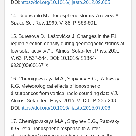
DOI:
https://doi.org/10.1016/j.jastp.2012.09.005.
14. Buonsanto M.J. Ionospheric storms. A review //
Space Sci. Rev. 1999. V. 88. P. 563-601.
15. Buresova D., Laštovička J. Changes in the F1
region electron density during geomagnetic storms at
low solar activity // J. Atmos. Solar-Terr. Phys. 2001.
V. 63. P. 537-544. DOI: 10.1016/ S1364-
6826(00)00167-X.
16. Chernigovskaya M.A., Shpynev B.G., Ratovsky
K.G. Meteorological effects of ionospheric
disturbances from vertical radio sounding data // J.
Atmos. Solar-Terr. Phys. 2015. V. 136. P. 235-243.
DOI:
https://doi.org/10.1016/j.jastp.2015.07.006.
17. Chernigovskaya M.A., Shpynev B.G., Ratovsky
K.G., et al. Ionospheric response to winter
stratosphere/lower mesosphere jet stream in the