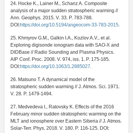
24. Hocke K., Lainer M., Schanz A. Composite
analysis of a major sudden stratospheric warming //
Ann. Geophys. 2015. V. 33. P. 783-788.
DOI:
https://doi.org/10.5194/angeocom-33-783-2015.
25. Khmyrov G.M., Galkin I.A., Kozlov A.V., et al.
Exploring digisonde ionogram data with SAO-X and
DIDBase // Radio Sounding and Plasma Physics.
AIP Conf. Proc. 2008. V. 974, iss. 1. P. 175-185.
DOI:
https://doi.org/10.1063/1.2885027.
26. Matsuno T. A dynamical model of the
stratospheric sudden warming // J. Atmos. Sci. 1971.
V. 28. P. 1479-1494.
27. Medvedeva I., Ratovsky K. Effects of the 2016
February minor sudden stratospheric warming on the
MLT and ionosphere over Eastern Siberia // J. Atmos.
Solar-Terr. Phys. 2018. V. 180. P. 116-125. DOI: