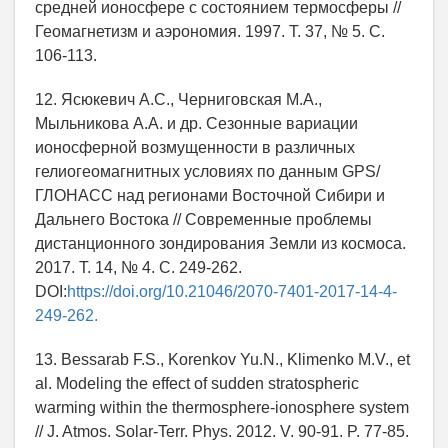
средней ионосфере с состоянием термосферы //
Геомагнетизм и аэрономия. 1997. Т. 37, № 5. С.
106-113.
12. Ясюкевич А.С., Черниговская М.А.,
Мыльникова А.А. и др. Сезонные вариации
ионосферной возмущенности в различных
гелиогеомагнитных условиях по данным GPS/
ГЛОНАСС над регионами Восточной Сибири и
Дальнего Востока // Современные проблемы
дистанционного зондирования Земли из космоса.
2017. Т. 14, № 4. С. 249-262.
DOI:
https://doi.org/10.21046/2070-7401-2017-14-4-
249-262.
13. Bessarab F.S., Korenkov Yu.N., Klimenko M.V., et
al. Modeling the effect of sudden stratospheric
warming within the thermosphere-ionosphere system
// J. Atmos. Solar-Terr. Phys. 2012. V. 90-91. P. 77-85.