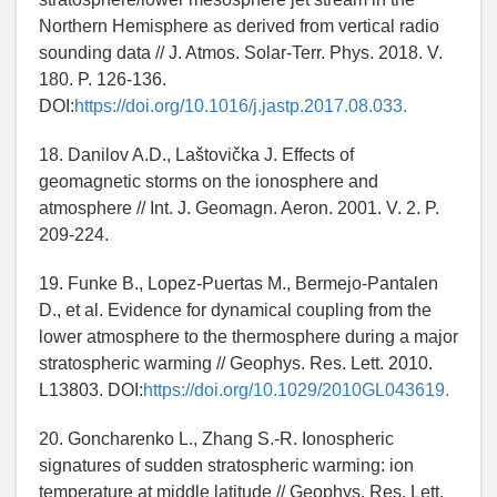
Northern Hemisphere as derived from vertical radio
sounding data // J. Atmos. Solar-Terr. Phys. 2018. V.
180. P. 126-136.
DOI:
https://doi.org/10.1016/j.jastp.2017.08.033.
18. Danilov A.D., Laštovička J. Effects of
geomagnetic storms on the ionosphere and
atmosphere // Int. J. Geomagn. Aeron. 2001. V. 2. P.
209-224.
19. Funke B., Lopez-Puertas M., Bermejo-Pantalen
D., et al. Evidence for dynamical coupling from the
lower atmosphere to the thermosphere during a major
stratospheric warming // Geophys. Res. Lett. 2010.
L13803. DOI:
https://doi.org/10.1029/2010GL043619.
20. Goncharenko L., Zhang S.-R. Ionospheric
signatures of sudden stratospheric warming: ion
temperature at middle latitude // Geophys. Res. Lett.