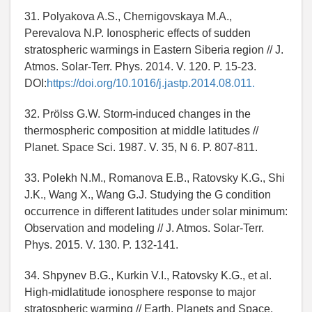
31. Polyakova A.S., Chernigovskaya M.A.,
Perevalova N.P. Ionospheric effects of sudden
stratospheric warmings in Eastern Siberia region // J.
Atmos. Solar-Terr. Phys. 2014. V. 120. P. 15-23.
DOI:
https://doi.org/10.1016/j.jastp.2014.08.011.
32. Prölss G.W. Storm-induced changes in the
thermospheric composition at middle latitudes //
Planet. Space Sci. 1987. V. 35, N 6. P. 807-811.
33. Polekh N.M., Romanova E.B., Ratovsky K.G., Shi
J.K., Wang X., Wang G.J. Studying the G condition
occurrence in different latitudes under solar minimum:
Observation and modeling // J. Atmos. Solar-Terr.
Phys. 2015. V. 130. P. 132-141.
34. Shpynev B.G., Kurkin V.I., Ratovsky K.G., et al.
High-midlatitude ionosphere response to major
stratospheric warming // Earth, Planets and Space.