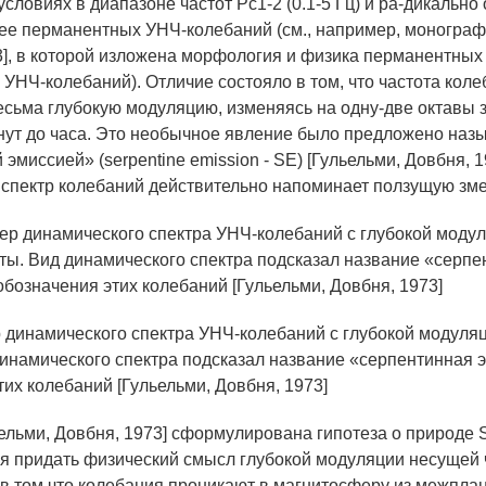
словиях в диапазоне частот Рс1-2 (0.1-5 Гц) и ра-дикально
ее перманентных УНЧ-колебаний (см., например, монограф
3], в которой изложена морфология и физика перманентных
 УНЧ-колебаний). Отличие состояло в том, что частота кол
сьма глубокую модуляцию, изменяясь на одну-две октавы з
нут до часа. Это необычное явление было предложено наз
эмиссией» (serpentine emission - SE) [Гульельми, Довбня, 1
спектр колебаний действительно напоминает ползущую змею 
р динамического спектра УНЧ-колебаний с глубокой модуля
динамического спектра подсказал название «серпентинная 
тих колебаний [Гульельми, Довбня, 1973]
ьельми, Довбня, 1973] сформулирована гипотеза о природе 
ся придать физический смысл глубокой модуляции несущей 
 в том,что колебания проникают в магнитосферу из межпла