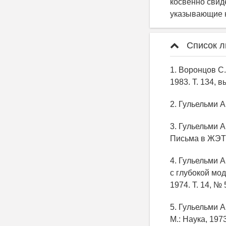
косвенно свид
указывающие н
Список л
1. Воронцов С
1983. Т. 134, в
2. Гульельми А
3. Гульельми 
Письма в ЖЭТФ.
4. Гульельми 
с глубокой мо
1974. Т. 14, № 
5. Гульельми 
М.: Наука, 1973