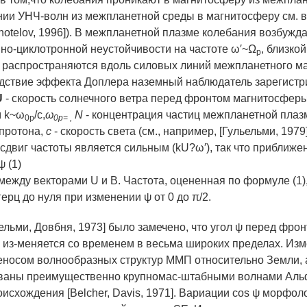
нии УНЧ-волн из межпланетной среды в магнитосферу см. 
khotelov, 1996]). В межпланетной плазме колебания возбужд
нно-циклотронной неустойчивости на частоте ω′~Ω
, близкой
p
и распространяются вдоль силовых линий межпланетного м
дствие эффекта Доплера наземный наблюдатель зарегистри
U
- скорость солнечного ветра перед фронтом магнитосфер
м k~ω
/c,
ω
N
- концентрация частиц межпланетной пла
0p
0p=
,
 протона,
c
- скорость света (см., например, [Гульельми, 1979]
сдвиг частоты является сильным (kU?ω′), так что приближ
ψ (1)
 между векторами U и B. Частота, оцененная по формуле (1)
герц до нуля при изменении ψ от 0 до π/2.
ельми, Довбня, 1973] было замечено, что угол ψ перед фро
из-меняется со временем в весьма широких пределах. Из
еносом волнообразных структур ММП относительно Земли, 
званы преимущественно крупномас-штабными волнами Ал
оисхождения [Belcher, Davis, 1971]. Вариации cos ψ морфол