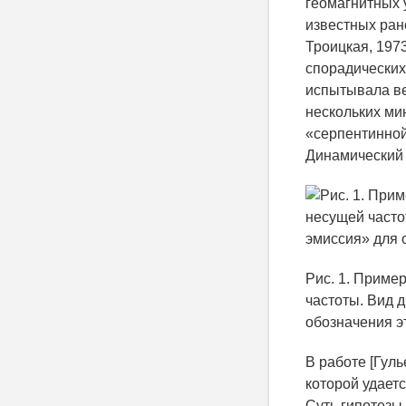
геомагнитных у
известных ран
Троицкая, 197
спорадических
испытывала ве
нескольких ми
«серпентинной 
Динамический 
Рис. 1. Приме
частоты. Вид 
обозначения э
В работе [Гул
которой удает
Суть гипотезы