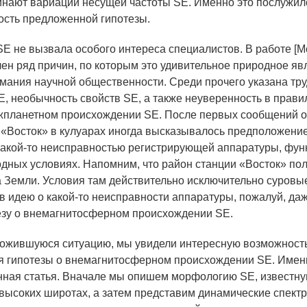
нают вариации несущей частоты SE. Именно это послужил
сть предложенной гипотезы.
E не вызвала особого интереса специалистов. В работе [Mor
лен ряд причин, по которым это удивительное природное яв
мания научной общественности. Среди прочего указана тру
E, необычность свойств SE, а также неуверенность в прави
жпланетном происхождении SE. После первых сообщений 
 «Восток» в кулуарах иногда высказывалось предположение
какой-то неисправностью регистрирующей аппаратуры, фу
одных условиях. Напомним, что район станции «Восток» по
 Земли. Условия там действительно исключительно суровые
 в идею о какой-то неисправности аппаратуры, пожалуй, даж
езу о внемагнитосферном происхождении SE.
ожившуюся ситуацию, мы увидели интересную возможност
 гипотезы о внемагнитосферном происхождении SE. Имен
ная статья. Вначале мы опишем морфологию SE, известн
высоких широтах, а затем представим динамические спект