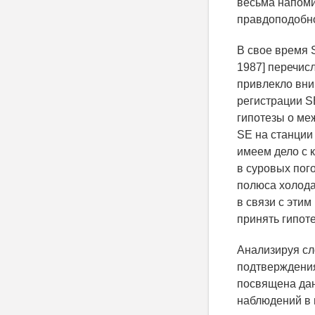
весьма напоми
правдоподобно
В свое время S
1987] перечис
привлекло вни
регистрации S
гипотезы о ме
SE на станции
имеем дело с 
в суровых пог
полюса холода
в связи с этим
принять гипот
Анализируя сл
подтверждения
посвящена дан
наблюдений в 