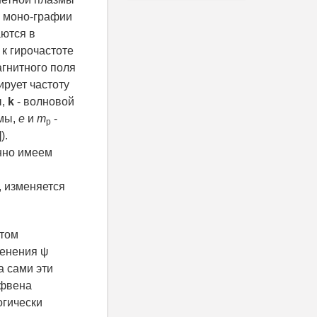
в моно-графии
аются в
 к гирочастоте
агнитного поля
рует частоту
ы,
k
- волновой
змы,
e
и
m
-
p
).
енно имеем
, изменяется
нтом
менения ψ
а сами эти
ьфвена
огически