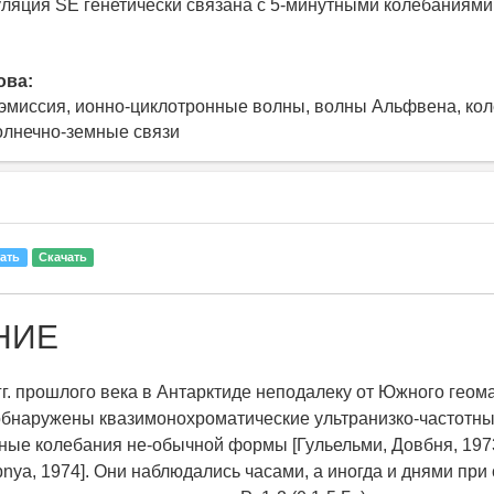
ляция SE генетически связана с 5-минутными колебаниями
ова:
эмиссия, ионно-циклотронные волны, волны Альфвена, ко
олнечно-земные связи
ать
Скачать
НИЕ
гг. прошлого века в Антарктиде неподалеку от Южного геом
бнаружены квазимонохроматические ультранизко-частотны
ные колебания не-обычной формы [Гульельми, Довбня, 1973
bnya, 1974]. Они наблюдались часами, а иногда и днями при