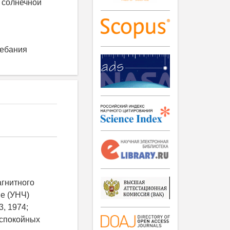
 солнечной
лебания
агнитного
е (УНЧ)
, 1974;
 спокойных