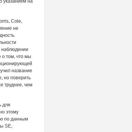
о указанием на
ris, Cole,
ление не
дность
льности
о наблюдении
 о том, что мы
нкционирующей
лучил название
, но поверить
е труднее, чем
ь для
но этому
ую по данным
ры SE,