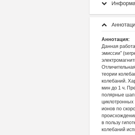
Информац
Аннотаци
Аннотация:
Данная работа
эмиссии” (serp
электромагнит
Отличительная
теории колеба
колебаний. Ха
мин до 1 ч. П
полярные шапк
циклотронных 
ионов по скор
происхождении
в пользу гипо
колебаний исп