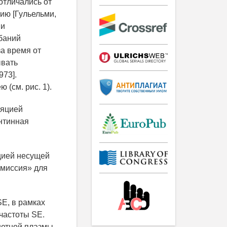
 отличались от
ию [Гульельми,
 и
ебаний
а время от
ывать
973].
(см. рис. 1).
цией несущей
эмиссия» для
SE, в рамках
частоты SE.
нетной плазмы