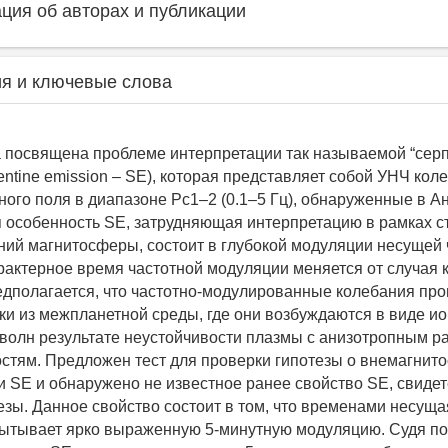
ия об авторах и публикации
я и ключевые слова
 посвящена проблеме интерпретации так называемой “сер
entine emission – SE), которая представляет собой УНЧ кол
ного поля в диапазоне Рс1–2 (0.1–5 Гц), обнаруженные в А
 особенность SE, затрудняющая интерпретацию в рамках с
ний магнитосферы, состоит в глубокой модуляции несущей
рактерное время частотной модуляции меняется от случая к
редполагается, что частотно-модулированные колебания про
и из межпланетной среды, где они возбуждаются в виде ио
волн результате неустойчивости плазмы с анизотропным 
остям. Предложен тест для проверки гипотезы о внемагни
 SE и обнаружено не известное ранее свойство SE, свиде
тезы. Данное свойство состоит в том, что временами несуща
ытывает ярко выраженную 5-минутную модуляцию. Судя по 