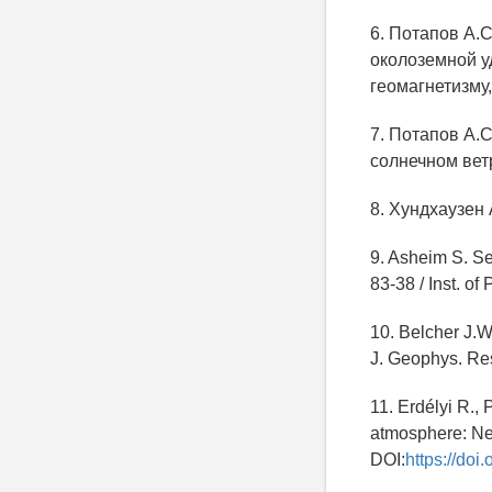
6. Потапов А.
околоземной у
геомагнетизму,
7. Потапов А.
солнечном ветр
8. Хундхаузен 
9. Asheim S. Se
83-38 / Inst. of
10. Belcher J.W.
J. Geophys. Res
11. Erdélyi R.,
atmosphere: New
DOI:
https://do