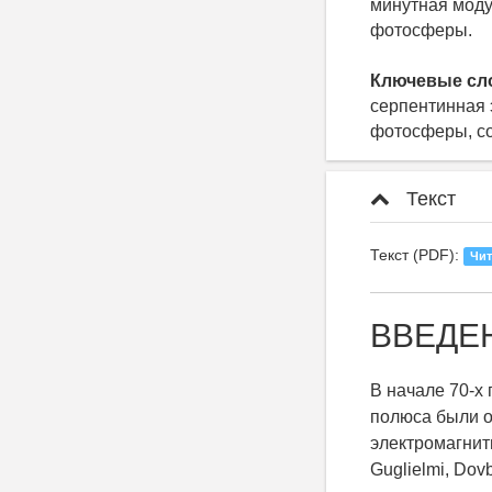
минутная моду
фотосферы.
Ключевые сл
серпентинная 
фотосферы, с
Текст
Текст (PDF):
Чит
ВВЕДЕ
В начале 70-х 
полюса были о
электромагнит
Guglielmi, Dov