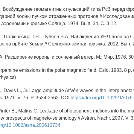
С. Возбуждение геомагнитных пульсаций типа Рс3 перед фр
дарной волны пучком отраженных протонов // Исследовани
 аэрономии и физике Солнца. 1974. Вып. 34. С. 3-12.
С., Полюшкина Т.Н., Пуляев В.А. Наблюдения УНЧ-волн на С
е на орбите Земли // Солнечно-земная физика. 2012. Вып. 2
А. Расширение короны и солнечный ветер. М.: Мир, 1976. 30
rpentine emissions in the polar magnetic field. Oslo, 1983. 8 р. 
 Physics)
, Davis L., Jr. Large-amplitude Alfvén waves in the interplanetar
. 1971. V. 76. P. 3534-3563. DOI:
https://doi.org/10.1029/JA07
 Pintér B., Malins C. Leakage of photospheric motions into the ma
 prospects of magneto-seismology // Astron. Nachr. 2007. V. 3
i.org/10.1002/asna.200610734.