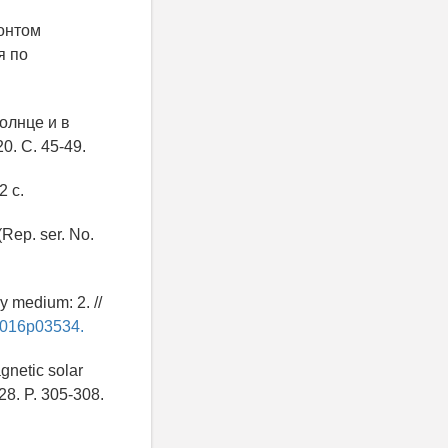
онтом
я по
олнце и в
0. С. 45-49.
2 с.
(Rep. ser. No.
y medium: 2. //
6i016p03534.
gnetic solar
28. P. 305-308.