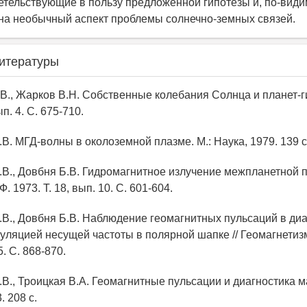
етельствующие в пользу предложенной гипотезы и, по-види
а необычный аспект проблемы солнечно-земных связей.
итературы
.В., Жарков В.Н. Собственные колебания Солнца и планет-ги
ып. 4. С. 675-710.
.В. МГД-волны в околоземной плазме. М.: Наука, 1979. 139 с
А.В., Довбня Б.В. Гидромагнитное излучение межпланетной п
 1973. Т. 18, вып. 10. С. 601-604.
А.В., Довбня Б.В. Наблюдение геомагнитных пульсаций в диа
дуляцией несущей частоты в полярной шапке // Геомагнетиз
5. С. 868-870.
А.В., Троицкая В.А. Геомагнитные пульсации и диагностика 
. 208 с.