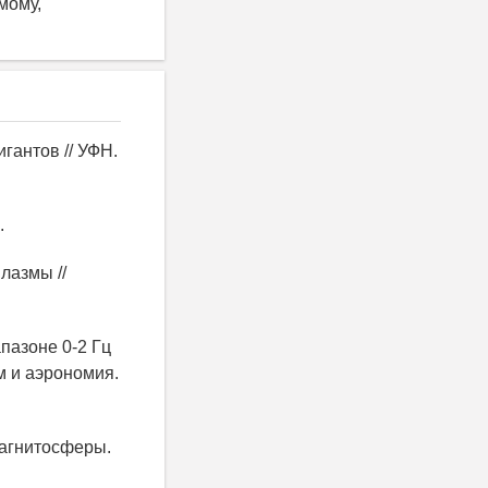
мому,
гантов // УФН.
.
лазмы //
пазоне 0-2 Гц
м и аэрономия.
магнитосферы.