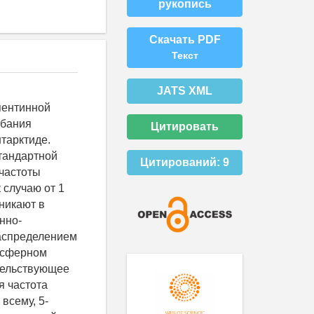
рукопись
Скачать PDF
Текст
JATS XML
пентинной
ебания
Цитировать
нтарктиде.
тандартной
Цитирований:
9
 частоты
 случаю от 1
никают в
нно-
распределением
тосферном
тельствующее
я частота
всему, 5-