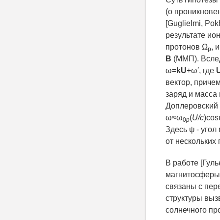
(о проникнове
[Guglielmi, Po
результате ио
протонов Ω
, 
p
B
(ММП). Всле
ω=
kU
+ω′, где
вектор, приче
заряд и масса
Доплеровский 
ω≈ω
(
U/c
)cos
0
p
Здесь ψ - угол
от нескольких 
В работе [Гуль
магнитосферы 
связаны с пер
структуры вы
солнечного пр