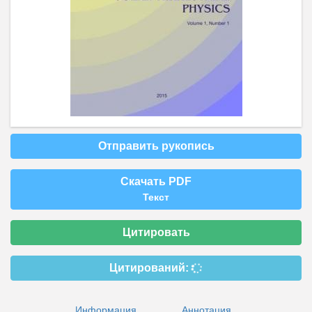
Отправить рукопись
Скачать PDF
Текст
Цитировать
Цитирований:
Информация
Аннотация