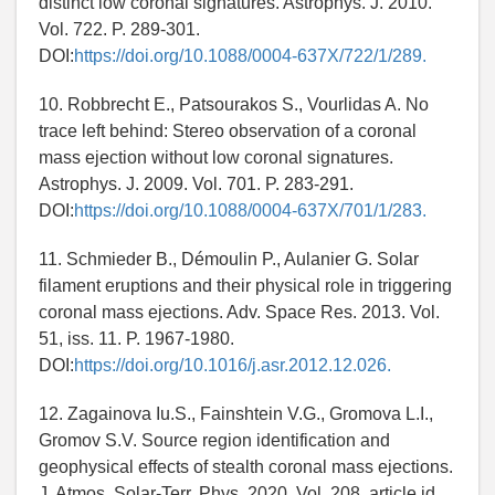
distinct low coronal signatures. Astrophys. J. 2010.
Vol. 722. P. 289-301.
DOI:
https://doi.org/10.1088/0004-637X/722/1/289.
10. Robbrecht E., Patsourakos S., Vourlidas A. No
trace left behind: Stereo observation of a coronal
mass ejection without low coronal signatures.
Astrophys. J. 2009. Vol. 701. P. 283-291.
DOI:
https://doi.org/10.1088/0004-637X/701/1/283.
11. Schmieder B., Démoulin P., Aulanier G. Solar
filament eruptions and their physical role in triggering
coronal mass ejections. Adv. Space Res. 2013. Vol.
51, iss. 11. P. 1967-1980.
DOI:
https://doi.org/10.1016/j.asr.2012.12.026.
12. Zagainova Iu.S., Fainshtein V.G., Gromova L.I.,
Gromov S.V. Source region identification and
geophysical effects of stealth coronal mass ejections.
J. Atmos. Solar-Terr. Phys. 2020. Vol. 208, article id.