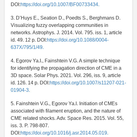
DOI:
https://doi.org/10.1007/BF00733434.
3. D’Huys E., Seation D., Poedts S., Berghmans D.
Visualizing fuzzy overlapping communities in
networks. Astrophys. J. 2014. Vol. 795. iss. 1, article
id. 49. 12 p. DOI:
https://doi.org/10.1088/0004-
637X/795/1/49.
4. Egorov Ya.I., Fainshtein V.G. A simple technique
for identifying the propagation direction of CME in a
3D space. Solar Phys. 2021. Vol. 296, iss. 9, article
id. 126. 14 p. DOI:
https://doi.org/10.1007/s11207-021-
01904-3.
5. Fainshtein V.G., Egorov Ya.I. Initiation of CMEs
associated with filament eruption, and the nature of
CME related shocks. Adv. Space Res. 2015. Vol. 55,
iss. 3. P. 798-807.
DOI:
https://doi.org/10.1016/j.asr.2014.05.019.