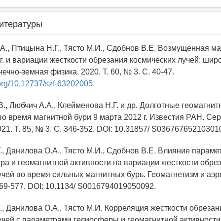
итературы
А., Птицына Н.Г., Тясто М.И., Сдобнов В.E. Возмущенная м
 г. и вариации жесткости обрезания космических лучей: ши
чно-земная физика. 2020. Т. 60, № 3. С. 40-47.
.org/10.12737/szf-63202005.
В., Любчич А.А., Клейменова Н.Г. и др. Долготные геомагн
во время магнитной бури 9 марта 2012 г. Известия РАН. Се
21. Т. 85, № 3. С. 346-352. DOI: 10.31857/ S03676765210301
., Данилова О.А., Тясто М.И., Сдобнов В.Е. Влияние параме
тра и геомагнитной активности на вариации жесткости обре
учей во время сильных магнитных бурь. Геомагнетизм и аэр
 569-577. DOI: 10.1134/ S0016794019050092.
., Данилова О.А., Тясто М.И. Корреляция жесткости обрезан
учей с параметрами гелиосферы и геомагнитной активности