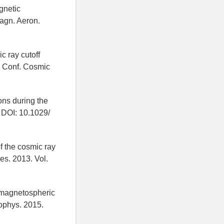
gnetic
magn. Aeron.
c ray cutoff
t. Conf. Cosmic
ions during the
 DOI: 10.1029/
f the cosmic ray
es. 2013. Vol.
f magnetospheric
ophys. 2015.