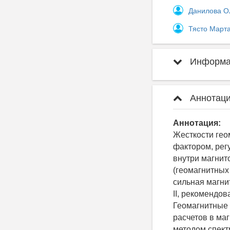
Данилова О
Тясто Март
Информац
Аннотаци
Аннотация:
Жесткости гео
фактором, рег
внутри магнит
(геомагнитных
сильная магни
II, рекомендо
Геомагнитные 
расчетов в ма
методом спект