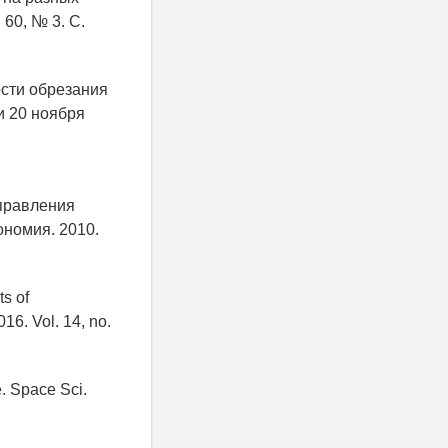
 60, № 3. С.
ости обрезания
и 20 ноября
аправления
ономия. 2010.
s of
16. Vol. 14, no.
. Space Sci.