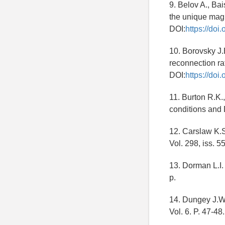
9. Belov A., Ba
the unique mag
DOI:
https://do
10. Borovsky J.E
reconnection ra
DOI:
https://do
11. Burton R.K.
conditions and 
12. Carslaw K.S
Vol. 298, iss. 
13. Dorman L.I.
p.
14. Dungey J.W.
Vol. 6. P. 47-4