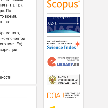
я (−1.1 ГВ),
ри. По-
то время.
итного
Кроме того,
z-компонентой
го поля Ey).
 вариации
чи,
вности