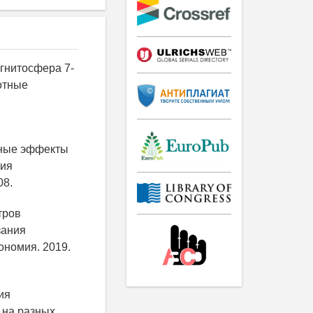
агнитосфера 7-
ротные
итные эффекты
рия
08.
тров
зания
ономия. 2019.
ия
 на разных