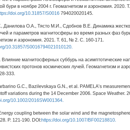
й бури в ноябре 2004 г. Геомагнетизм и аэрономия. 2020. Т.
ttps://doi.org/10.31857/S0016
794020020145.
., Данилова О.А., Тясто М.И., Сдобнов В.Е. Динамика жестк
учей и параметров магнитосферы во время разных фаз бур
нетизм и аэрономия. 2021. Т. 61, № 2. С. 160-171.
i.org/10.31857/S0016794021010120.
В. Влияние магнитосферных суббурь на асимптотические н
ивистских протонов космических лучей. Геомагнетизм и аэр
328-333.
Barbarino G.C., Bazilevskaya G.N., et al. PAMELA’s measurement
off variations during the 14 December 2006. Space Weather. 20
doi.org/10.1002/2016SW001364.
 Energy coupling between the solar wind and the magnetosphere
 28. P. 121-190. DOI:
https://doi.org/10.1007/BF00218810.