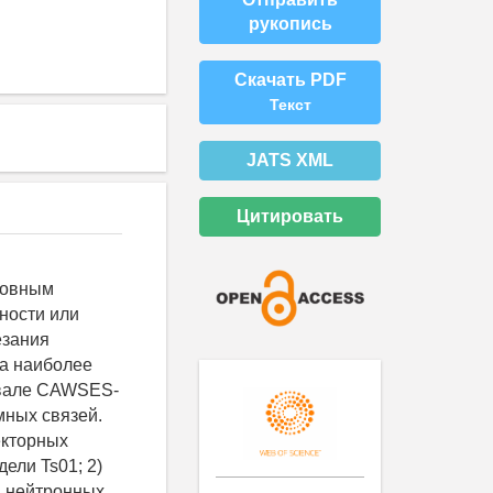
рукопись
Скачать PDF
Текст
JATS XML
Цитировать
новным
ности или
езания
на наиболее
ервале CAWSES-
мных связей.
екторных
ели Ts01; 2)
и нейтронных