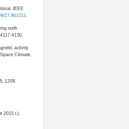
torial. IEEE
109/27.902211.
ing sixth
. 4117-4130.
gnetic activity
 Space Climate.
5, 1209.
2015 г.).