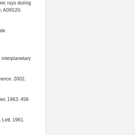
mic rays during
0, A09S20.
ide
 interplanetary
cience. 2002.
er, 1963. 456
 Lett. 1961.