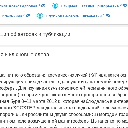
1
2
льга Александровна
Птицына Наталья Григорьевна
3
4
а Ильинична
Сдобнов Валерий Евгеньевич
ия об авторах и публикации
я и ключевые слова
магнитного обрезания космических лучей (КЛ) являются ос
улирующим приход частиц в данную точку на земной поверх
осферы. Для изучения связи жесткостей геомагнитного обр
 порогов) и параметров околоземного пространства выбра
тная буря 8–11 марта 2012 г., которая наблюдалась в инт
ванном SCOSTEP для детальных исследований солнечно-зе
пороги были рассчитаны двумя способами: 1) методом тра
гнитном поле возмущенной магнитосферы Цыганенко по мод
рографической глобальной съемки по данным мировой сет