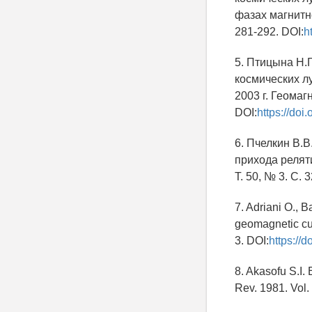
фазах магнитно
281-292. DOI:
h
5. Птицына Н.Г
космических л
2003 г. Геомаг
DOI:
https://do
6. Пчелкин В.
прихода релят
Т. 50, № 3. С. 
7. Adriani O., 
geomagnetic cut
3. DOI:
https://
8. Akasofu S.I.
Rev. 1981. Vol.