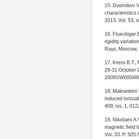
15. Dvornikov V
characteristics
2013. Vol. 53, i
16. Flueckiger 
rigidity variati
Rays. Moscow, 1
17. Kress B.T., 
29-31 October 
2009SW000488
18. Makrantoni 
induced ionizat
409, iss. 1, 01
19. Nikolaev A.
magnetic field 
Vol. 33. P. 505-