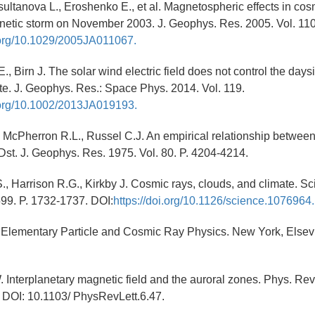
isultanova L., Eroshenko E., et al. Magnetospheric effects in cos
netic storm on November 2003. J. Geophys. Res. 2005. Vol. 11
i.org/10.1029/2005JA011067.
., Birn J. The solar wind electric field does not control the days
te. J. Geophys. Res.: Space Phys. 2014. Vol. 119.
i.org/10.1002/2013JA019193.
, McPherron R.L., Russel C.J. An empirical relationship between
Dst. J. Geophys. Res. 1975. Vol. 80. P. 4204-4214.
., Harrison R.G., Kirkby J. Cosmic rays, clouds, and climate. S
5599. P. 1732-1737. DOI:
https://doi.org/10.1126/science.1076964.
 Elementary Particle and Cosmic Ray Physics. New York, Elsevi
 Interplanetary magnetic field and the auroral zones. Phys. Rev.
8. DOI: 10.1103/ PhysRevLett.6.47.