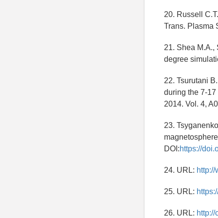
20. Russell C.T
Trans. Plasma S
21. Shea M.A., S
degree simulati
22. Tsurutani B.
during the 7-1
2014. Vol. 4, A
23. Tsyganenko 
magnetosphere: 
DOI:
https://do
24. URL:
http:
25. URL:
https:
26. URL:
http:/