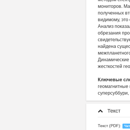
мониторов. Ма
полученных вт
видимому, это
Анализ показа
обрезания про
свидетельству
найдена сущес
межпланетного
Динамические 
жесткостей ге
Ключевые сл
геомагнитные 
суперсуббури,
Текст
Текст (PDF):
Чит