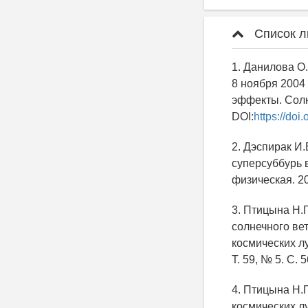
Список л
1. Данилова О.
8 ноября 2004
эффекты. Солне
DOI:
https://doi
2. Дэспирак И.
суперсуббурь 
физическая. 20
3. Птицына Н.Г
солнечного ве
космических л
Т. 59, № 5. С.
4. Птицына Н.Г
космических л