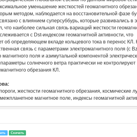
ксимальное уменьшение жесткостей геомагнитного обрезани
орым методом, наблюдается на восстановительной фазе бу
 связано с влиянием суперсуббурь, которые развивались в э
л, что наиболее сильная связь вариаций жесткости геомагн
слеживается с Dst-индексом геомагнитной активности, что
ет об определяющем вкладе кольцевого тока в перенос КЛ. 
твенная связь с параметрами электромагнитного поля (с B
 магнитного поля и азимутальной компонентой электрическо
параметры солнечного ветра практически не контролируют
омагнитного обрезания КЛ.
ова:
пороги, жесткости геомагнитного обрезания, космические лу
 межпланетное магнитное поле, индексы геомагнитной акти
ать
Скачать