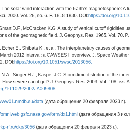
. The solar wind interaction with the Earth’s magnetosphere: A tu
ci. 2000. Vol. 28, no. 6. P. 1818-1830. DOI:
https://doi.org/10.1
mart D.F., McCracken K.G. A study of vertical cutoff rigidities us
ons of the geomagnetic field. J. Geophys. Res. 1965. Vol. 70. P
, Echer E., Shibata K., et al. The interplanetary causes of geoma
7 March 2012 interval: a CAWSES II overview. J. Space Weather
02. DOI:
https://doi.org/10.1051/swsc/2013056.
N.A., Singer H.J., Kasper J.C. Storm-time distortion of the inner
How severe can it get? J. Geophys. Res. 2003. Vol. 108, iss. A
i.org/10.1029/2002JA009808.
//www01.nmdb.eu/data
(дата обращения 20 февраля 2023 г.).
//omniweb.gsfc.nasa.gov/form/dx1.html
(дата обращения 3 июля 
/ckp-rf.ru/ckp/3056
(дата обращения 20 февраля 2023 г.).