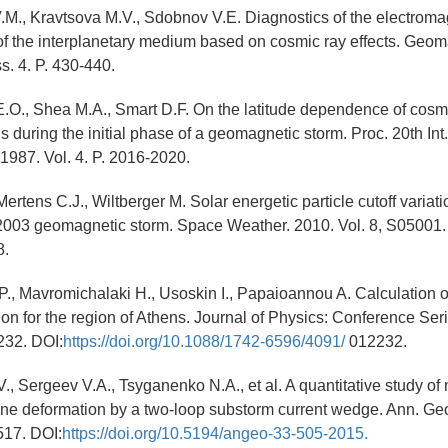
.M., Kravtsova M.V., Sdobnov V.E. Diagnostics of the electroma
 of the interplanetary medium based on cosmic ray effects. Geo
ss. 4. P. 430-440.
E.O., Shea M.A., Smart D.F. On the latitude dependence of cosmi
ons during the initial phase of a geomagnetic storm. Proc. 20th In
987. Vol. 4. P. 2016-2020.
Mertens C.J., Wiltberger M. Solar energetic particle cutoff variat
2003 geomagnetic storm. Space Weather. 2010. Vol. 8, S05001.
.
P., Mavromichalaki H., Usoskin I., Papaioannou A. Calculation o
ion for the region of Athens. Journal of Physics: Conference Seri
2232. DOI:
https://doi.org/10.1088/1742-6596/4091/
012232.
V., Sergeev V.A., Tsyganenko N.A., et al. A quantitative study o
line deformation by a two-loop substorm current wedge. Ann. Ge
517. DOI:
https://doi.org/10.5194/angeo-33-505-2015.