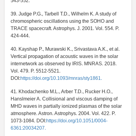
543-552.
39. Judge P.G., Tarbell T.D., Wilhelm K. A study of
chromospheric oscillations using the SOHO and
TRACE spacecraft. Astrophys. J. 2001. Vol. 554. P.
424-444.
40. Kayshap P., Murawski K., Srivastava A.K., et al.
Vertical propagation of acoustic waves in the solar
internetwork as observed by IRIS. MNRAS. 2018.
Vol. 479. P. 5512-5521.
DOI:
https://doi.org/10.1093/mnras/sty1861.
41. Khodachenko M.L., Arber T.D., Rucker H.O.,
Hanslmeier A. Collisional and viscous damping of
MHD waves in partially ionized plasmas of the solar
atmosphere. Astron. Astrophys. 2004. Vol. 422. P.
1073-1084. DOI:
https://doi.org/10.1051/0004-
6361:20034207.