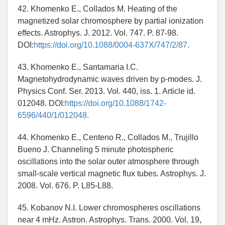
42. Khomenko E., Collados M. Heating of the
magnetized solar chromosphere by partial ionization
effects. Astrophys. J. 2012. Vol. 747. P. 87-98.
DOI:
https://doi.org/10.1088/0004-637X/747/2/87.
43. Khomenko E., Santamaria I.C.
Magnetohydrodynamic waves driven by p-modes. J.
Physics Conf. Ser. 2013. Vol. 440, iss. 1. Article id.
012048. DOI:
https://doi.org/10.1088/1742-
6596/440/1/012048.
44. Khomenko E., Centeno R., Collados M., Trujillo
Bueno J. Channeling 5 minute photospheric
oscillations into the solar outer atmosphere through
small-scale vertical magnetic flux tubes. Astrophys. J.
2008. Vol. 676. P. L85-L88.
45. Kobanov N.I. Lower chromospheres oscillations
near 4 mHz. Astron. Astrophys. Trans. 2000. Vol. 19,