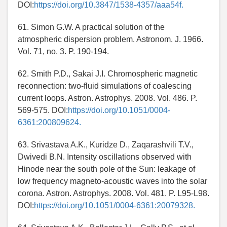
DOI:
https://doi.org/10.3847/1538-4357/aaa54f.
61. Simon G.W. A practical solution of the
atmospheric dispersion problem. Astronom. J. 1966.
Vol. 71, no. 3. P. 190-194.
62. Smith P.D., Sakai J.I. Chromospheric magnetic
reconnection: two-fluid simulations of coalescing
current loops. Astron. Astrophys. 2008. Vol. 486. P.
569-575. DOI:
https://doi.org/10.1051/0004-
6361:200809624.
63. Srivastava A.K., Kuridze D., Zaqarashvili T.V.,
Dwivedi B.N. Intensity oscillations observed with
Hinode near the south pole of the Sun: leakage of
low frequency magneto-acoustic waves into the solar
corona. Astron. Astrophys. 2008. Vol. 481. P. L95-L98.
DOI:
https://doi.org/10.1051/0004-6361:20079328.