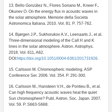
13. Bello González N., Flores Soriano M., Kneer F.,
Okunev O. On the energy flux in acoustic waves in
the solar atmosphere. Memorie della Societa
Astronomica Italiana. 2010. Vol. 81. P. 757-762.
14. Bjørgen J.P., Sukhorukov A.V., Leenaarts J., et al.
Three-dimensional modeling of the CaII H and K
lines in the solar atmosphere. Astron. Astrophys.
2018. Vol. 611, A62.
DOI:
https://doi.org/10.1051/0004-6361/201731926.
15. Carlsson M. Chromospheric modeling. ASP
Conference Ser. 2006. Vol. 354. P. 291-300.
16. Carlsson M., Hansteen V.H., de Pontieu B., et al.
Can high frequency acoustic waves heat the quiet
Sun chromosphere? Publ. Astron. Soc. Japan. 2007.
Vol. 59. P. S663-S668.