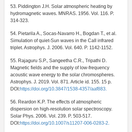
53. Piddington J.H. Solar atmospheric heating by
hydromagnetic waves. MNRAS. 1956. Vol. 116. P.
314-323.
54. Pietarila A., Socas-Navarro H., Bogdan T., et al.
Simulation of quiet-Sun waves in the CaII infrared
triplet. Astrophys. J. 2006. Vol. 640. P. 1142-1152.
55. Rajaguru S.P., Sangeetha C.R., Tripathi D.
Magnetic fields and the supply of low-frequency
acoustic wave energy to the solar chromospheres.
Astrophys. J. 2019. Vol. 871. Article id. 155. 15 p.
DOI:
https://doi.org/10.3847/1538-4357/aaf883.
56. Reardon K.P. The effects of atmospheric
dispersion on high-resolution solar spectroscopy.
Solar Phys. 2006. Vol. 239. P. 503-517.
DOI:
https://doi.org/10.1007/s11207-006-0283-2.