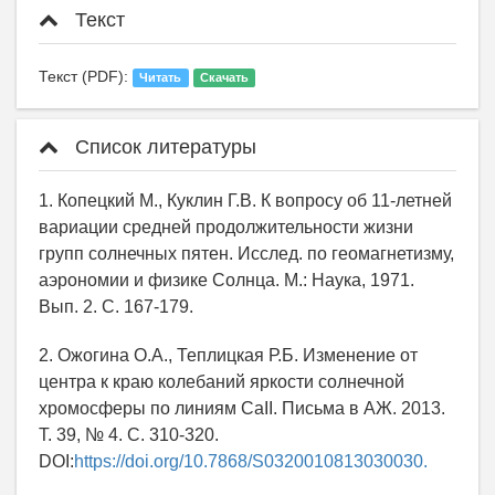
Текст
Текст (PDF):
Читать
Скачать
Список литературы
1. Копецкий М., Куклин Г.В. К вопросу об 11-летней
вариации средней продолжительности жизни
групп солнечных пятен. Исслед. по геомагнетизму,
аэрономии и физике Солнца. М.: Наука, 1971.
Вып. 2. С. 167-179.
2. Ожогина О.А., Теплицкая Р.Б. Изменение от
центра к краю колебаний яркости солнечной
хромосферы по линиям CaII. Письма в АЖ. 2013.
Т. 39, № 4. С. 310-320.
DOI:
https://doi.org/10.7868/S0320010813030030.