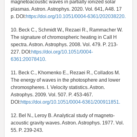
magnetoacoustic waves in partially ionized solar
plasmas. Astron. Astrophys. 2020. Vol. 641, A48. 17
p. DOI:
https://doi.org/10.1051/0004-6361/202038220.
10. Beck C., Schmidt W., Rezaei R., Rammacher W.
The signature of chromospheric heating in CaII H
spectra. Astron. Astrophys. 2008. Vol. 479. P. 213-
227. DOI:
https://doi.org/10.1051/0004-
6361:20078410.
11. Beck C., Khomenko E., Rezaei R., Collados M.
The energy of waves in the photosphere and lower
chromospheres. I. Velocity statistics. Astron.
Astrophys. 2009. Vol. 507. P. 453-467.
DOI:
https://doi.org/10.1051/0004-6361/200911851.
12. Bel N., Leroy B. Analytical study of magneto-
acoustic gravity waves. Astron. Astrophys. 1977. Vol.
55. P. 239-243.