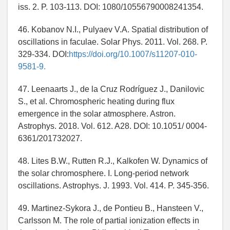
iss. 2. P. 103-113. DOI: 1080/10556790008241354.
46. Kobanov N.I., Pulyaev V.A. Spatial distribution of
oscillations in faculae. Solar Phys. 2011. Vol. 268. P.
329-334. DOI:
https://doi.org/10.1007/s11207-010-
9581-9.
47. Leenaarts J., de la Cruz Rodríguez J., Danilovic
S., et al. Chromospheric heating during flux
emergence in the solar atmosphere. Astron.
Astrophys. 2018. Vol. 612. A28. DOI: 10.1051/ 0004-
6361/201732027.
48. Lites B.W., Rutten R.J., Kalkofen W. Dynamics of
the solar chromosphere. I. Long-period network
oscillations. Astrophys. J. 1993. Vol. 414. P. 345-356.
49. Martinez-Sykora J., de Pontieu B., Hansteen V.,
Carlsson M. The role of partial ionization effects in