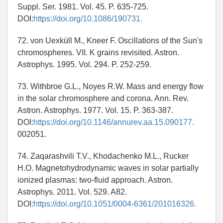
Suppl. Ser. 1981. Vol. 45. P. 635-725.
DOI:
https://doi.org/10.1086/190731.
72. von Uexküll M., Kneer F. Oscillations of the Sun's
chromospheres. VII. K grains revisited. Astron.
Astrophys. 1995. Vol. 294. P. 252-259.
73. Withbroe G.L., Noyes R.W. Mass and energy flow
in the solar chromosphere and corona. Ann. Rev.
Astron. Astrophys. 1977. Vol. 15. P. 363-387.
DOI:
https://doi.org/10.1146/annurev.aa.15.090177.
002051.
74. Zaqarashvili T.V., Khodachenko M.L., Rucker
H.O. Magnetohydrodynamic waves in solar partially
ionized plasmas: two-fluid approach. Astron.
Astrophys. 2011. Vol. 529. A82.
DOI:
https://doi.org/10.1051/0004-6361/201016326.