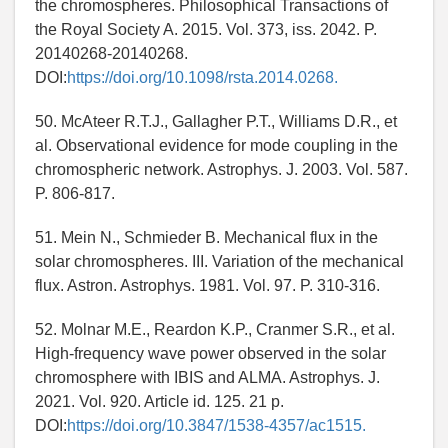
the chromospheres. Philosophical Transactions of
the Royal Society A. 2015. Vol. 373, iss. 2042. P.
20140268-20140268.
DOI:
https://doi.org/10.1098/rsta.2014.0268.
50. McAteer R.T.J., Gallagher P.T., Williams D.R., et
al. Observational evidence for mode coupling in the
chromospheric network. Astrophys. J. 2003. Vol. 587.
P. 806-817.
51. Mein N., Schmieder B. Mechanical flux in the
solar chromospheres. III. Variation of the mechanical
flux. Astron. Astrophys. 1981. Vol. 97. P. 310-316.
52. Molnar M.E., Reardon K.P., Cranmer S.R., et al.
High-frequency wave power observed in the solar
chromosphere with IBIS and ALMA. Astrophys. J.
2021. Vol. 920. Article id. 125. 21 p.
DOI:
https://doi.org/10.3847/1538-4357/ac1515.