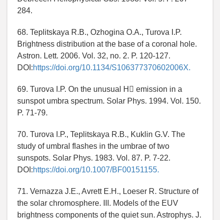
284.
68. Teplitskaya R.B., Ozhogina O.A., Turova I.P.
Brightness distribution at the base of a coronal hole.
Astron. Lett. 2006. Vol. 32, no. 2. P. 120-127.
DOI:
https://doi.org/10.1134/S106377370602006X.
69. Turova I.P. On the unusual H emission in a
sunspot umbra spectrum. Solar Phys. 1994. Vol. 150.
P. 71-79.
70. Turova I.P., Teplitskaya R.B., Kuklin G.V. The
study of umbral flashes in the umbrae of two
sunspots. Solar Phys. 1983. Vol. 87. P. 7-22.
DOI:
https://doi.org/10.1007/BF00151155.
71. Vernazza J.E., Avrett E.H., Loeser R. Structure of
the solar chromosphere. III. Models of the EUV
brightness components of the quiet sun. Astrophys. J.