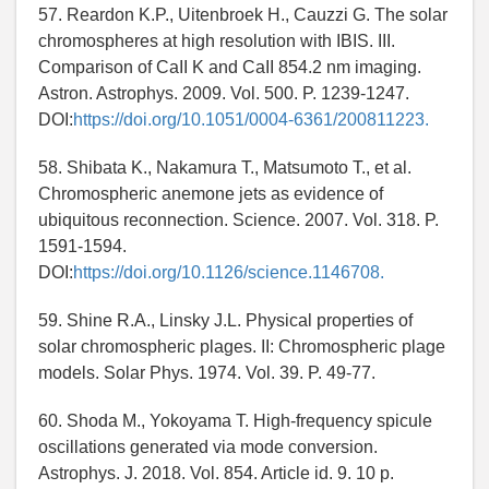
57. Reardon K.P., Uitenbroek H., Cauzzi G. The solar
chromospheres at high resolution with IBIS. III.
Comparison of CaII K and CaII 854.2 nm imaging.
Astron. Astrophys. 2009. Vol. 500. P. 1239-1247.
DOI:
https://doi.org/10.1051/0004-6361/200811223.
58. Shibata K., Nakamura T., Matsumoto T., et al.
Chromospheric anemone jets as evidence of
ubiquitous reconnection. Science. 2007. Vol. 318. P.
1591-1594.
DOI:
https://doi.org/10.1126/science.1146708.
59. Shine R.A., Linsky J.L. Physical properties of
solar chromospheric plages. II: Chromospheric plage
models. Solar Phys. 1974. Vol. 39. P. 49-77.
60. Shoda M., Yokoyama T. High-frequency spicule
oscillations generated via mode conversion.
Astrophys. J. 2018. Vol. 854. Article id. 9. 10 p.