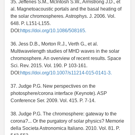
35. Jefferies S.M., McIntosh S.W., Armstrong J.D., et
al. Magnetoacoustic portals and the basal heating of
the solar chromospheres. Astrophys. J. 2006. Vol.
648. P. L151-L155.
DOI:
https://doi.org/10.1086/508165.
36. Jess D.B., Morton R.J., Verth G., et al.
Multiwavelength studies of MHD waves in the solar
chromosphere. An overview of recent results. Space
Sci. Rev. 2015. Vol. 190. P 103-161.
DOI:
https://doi.org/10.1007/s11214-015-0141-3.
37. Judge P.G. New perspectives on the
photosphere/corona interface (Keynote). ASP
Conference Ser. 2009. Vol. 415. P. 7-14.
38. Judge P.G. The chromosphere: gateway to the
corona?... Or the purgatory of solar physics? Memorie
della Societa Astronomica Italiano. 2010. Vol. 81. P.