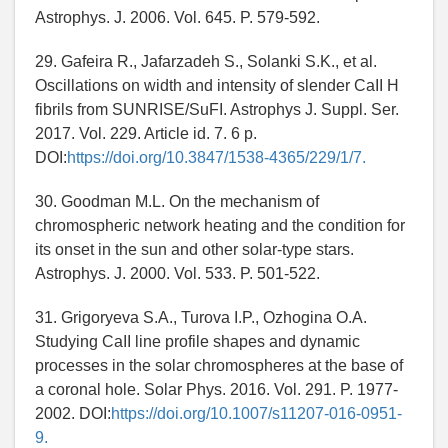
Astrophys. J. 2006. Vol. 645. P. 579-592.
29. Gafeira R., Jafarzadeh S., Solanki S.K., et al.
Oscillations on width and intensity of slender CaII H
fibrils from SUNRISE/SuFI. Astrophys J. Suppl. Ser.
2017. Vol. 229. Article id. 7. 6 p.
DOI:
https://doi.org/10.3847/1538-4365/229/1/7.
30. Goodman M.L. On the mechanism of
chromospheric network heating and the condition for
its onset in the sun and other solar-type stars.
Astrophys. J. 2000. Vol. 533. P. 501-522.
31. Grigoryeva S.A., Turova I.P., Ozhogina O.A.
Studying CaII line profile shapes and dynamic
processes in the solar chromospheres at the base of
a coronal hole. Solar Phys. 2016. Vol. 291. P. 1977-
2002. DOI:
https://doi.org/10.1007/s11207-016-0951-
9.