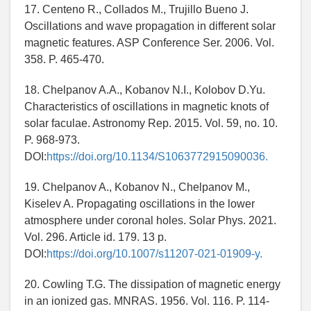
17. Centeno R., Collados M., Trujillo Bueno J.
Oscillations and wave propagation in different solar
magnetic features. ASP Conference Ser. 2006. Vol.
358. P. 465-470.
18. Chelpanov A.A., Kobanov N.I., Kolobov D.Yu.
Characteristics of oscillations in magnetic knots of
solar faculae. Astronomy Rep. 2015. Vol. 59, no. 10.
P. 968-973.
DOI:
https://doi.org/10.1134/S1063772915090036.
19. Chelpanov A., Kobanov N., Chelpanov M.,
Kiselev A. Propagating oscillations in the lower
atmosphere under coronal holes. Solar Phys. 2021.
Vol. 296. Article id. 179. 13 p.
DOI:
https://doi.org/10.1007/s11207-021-01909-y.
20. Cowling T.G. The dissipation of magnetic energy
in an ionized gas. MNRAS. 1956. Vol. 116. P. 114-