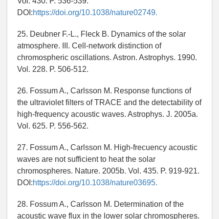
Vol. 430. P. 536-539.
DOI:
https://doi.org/10.1038/nature02749.
25. Deubner F.-L., Fleck B. Dynamics of the solar
atmosphere. III. Cell-network distinction of
chromospheric oscillations. Astron. Astrophys. 1990.
Vol. 228. P. 506-512.
26. Fossum A., Carlsson M. Response functions of
the ultraviolet filters of TRACE and the detectability of
high-frequency acoustic waves. Astrophys. J. 2005a.
Vol. 625. P. 556-562.
27. Fossum A., Carlsson M. High-frecuency acoustic
waves are not sufficient to heat the solar
chromospheres. Nature. 2005b. Vol. 435. P. 919-921.
DOI:
https://doi.org/10.1038/nature03695.
28. Fossum A., Carlsson M. Determination of the
acoustic wave flux in the lower solar chromospheres.