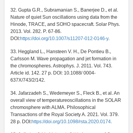
32. Gupta G.R., Subramanian S., Banerjee D., et al.
Nature of quiet Sun oscillations using data from the
Hinode, TRACE, and SOHO spacecraft. Solar Phys.
2013. Vol. 282. P. 67-86.
DOI:
https://doi.org/10.1007/s11207-012-0146-y.
33. Heggland L., Hansteen V. H., De Pontieu B.,
Carlsson M. Wave propagation and jet formation in
the chromospheres. Astrophys. J. 2011. Vol. 743.
Article id. 142. 27 p. DOI: 10.1088/ 0004-
637X/743/2/142.
34. Jafarzadeh S., Wedemeyer S., Fleck B., et al. An
overall view of temperatureoscillations in the SOLAR
chromosphere with ALMA. Philosophical
Transactions of the Royal Society A. 2021. Vol. 379.
28 p. DOI:
https://doi.org/10.1098/rsta.2020.0174.