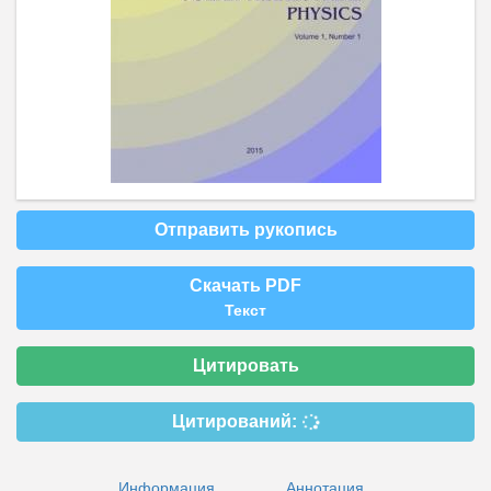
Отправить рукопись
Скачать PDF
Текст
Цитировать
Цитирований:
Информация
Аннотация