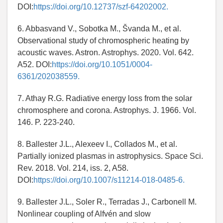
DOI:
https://doi.org/10.12737/szf-64202002.
6. Abbasvand V., Sobotka M., Švanda M., et al.
Observational study of chromospheric heating by
acoustic waves. Astron. Astrophys. 2020. Vol. 642.
A52. DOI:
https://doi.org/10.1051/0004-
6361/202038559.
7. Athay R.G. Radiative energy loss from the solar
chromosphere and corona. Astrophys. J. 1966. Vol.
146. P. 223-240.
8. Ballester J.L., Alexeev I., Collados M., et al.
Partially ionized plasmas in astrophysics. Space Sci.
Rev. 2018. Vol. 214, iss. 2, A58.
DOI:
https://doi.org/10.1007/s11214-018-0485-6.
9. Ballester J.L., Soler R., Terradas J., Carbonell M.
Nonlinear coupling of Alfvén and slow