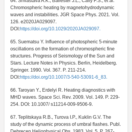
64. Srivastava A.K., Ballester J.L., Cally P.S., et al.
Chromospheric heating by magnetohydrodynamic
waves and instabilities. JGR Space Phys. 2021. Vol.
126. e2020JA029097.
DOI:
https://doi.org/10.1029/2020JA029097.
65. Suematsu Y. Influence of photospheric 5-minute
oscillations on the formation of chromospheric fine
structures. Progress of Seismology of the Sun and
Stars. Lecture Notes in Physics. Berlin, Heidelberg.
Springer. 1990. Vol. 367. P. 211-214.
DOI:
https://doi.org/10.1007/3-540-53091-6_83.
66. Taroyan Y., Erdelyi R. Heating diagnostics with
MHD waves. Space Sci. Rev. 2009. Vol. 149. P. 229-
254. DOI: 10.1007/ s11214-009-9506-9.
67. Teplitskaya R.B., Turova I.P., Kuklin G.V. The
study of the dynamic process of umbral flashes. Publ.
Debrecen Heliophysical Obs. 1983. Vol. 5. P. 267-