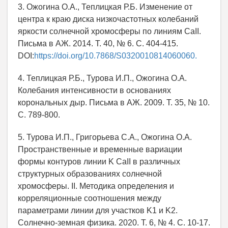
3. Ожогина О.А., Теплицкая Р.Б. Изменение от
центра к краю диска низкочастотных колебаний
яркости солнечной хромосферы по линиям CaII.
Письма в АЖ. 2014. Т. 40, № 6. С. 404-415.
DOI:
https://doi.org/10.7868/S0320010814060060.
4. Теплицкая Р.Б., Турова И.П., Ожогина О.А.
Колебания интенсивности в основаниях
корональных дыр. Письма в АЖ. 2009. Т. 35, № 10.
С. 789-800.
5. Турова И.П., Григорьева С.А., Ожогина О.А.
Пространственные и временные вариации
формы контуров линии K CaII в различных
структурных образованиях солнечной
хромосферы. II. Методика определения и
корреляционные соотношения между
параметрами линии для участков K1 и K2.
Солнечно-земная физика. 2020. Т. 6, № 4. С. 10-17.