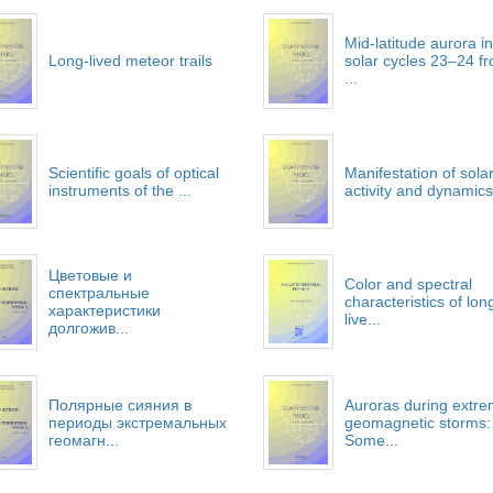
Mid-latitude aurora in
Long-lived meteor trails
solar cycles 23–24 f
...
Scientific goals of optical
Manifestation of sola
instruments of the ...
activity and dynamics 
Цветовые и
Color and spectral
спектральные
characteristics of lon
характеристики
live...
долгожив...
Полярные сияния в
Auroras during extr
периоды экстремальных
geomagnetic storms:
геомагн...
Some...