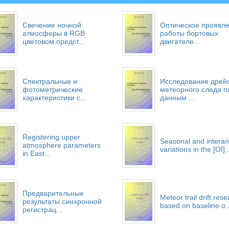
Свечение ночной
Оптическое проявл
атмосферы в RGB
работы бортовых
цветовом предст...
двигателе...
Спектральные и
Исследование дре
фотометрические
метеорного следа п
характеристики с...
данным ...
Registering upper
Seasonal and interan
atmosphere parameters
variations in the [OI]..
in East...
Предварительные
Meteor trail drift res
результаты синхронной
based on baseline o..
регистрац...