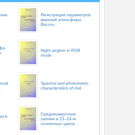
ение
Регистрация параметров
верхней атмосферы
Восточ...
йфа
Night airglow in RGB
о
mode
nual
Spectral and photometric
.
characteristics of mid...
Среднеширотные
earch
сияния в 23–24-м
.
солнечных цикла...