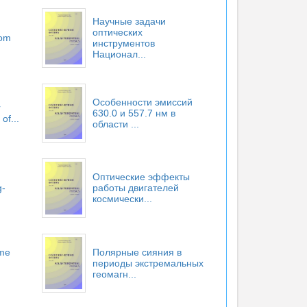
Научные задачи
оптических
rom
инструментов
Национал...
Особенности эмиссий
r
630.0 и 557.7 нм в
of...
области ...
Оптические эффекты
g-
работы двигателей
космически...
eme
Полярные сияния в
периоды экстремальных
геомагн...