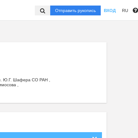
Отправить рукопись
ВХОД
RU
м. Ю.Г. Шафера СО РАН ,
ммосова ,