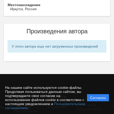
Местонахождение
Иркутск, Россия
Произведения автора
У этого автора еще нет загруженных произведений
На нашем сайте используются cookie-файлы.
Продолжая пользоваться данным сайтом, вы
подтверждаете свое согласие на
© zh-szf.ru
Согласен
Политика
использование файлов cookie в соответствии с
защиты и
настоящим уведомлением и
Пользовательским
Powered by
ие
обработки
Поддержка
И
соглашением
.
Editorum,
2026
персональных