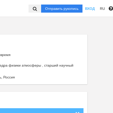
Отправить рукопись
ВХОД
RU
 время
федра физики атмосферы , старший научный
ь, Россия