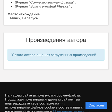
Журнал "
Солнечно-земная физика
" ,
Журнал "
Solar-Terrestrial Physics
" ,
Местонахождение
Минск, Беларусь
Произведения автора
У этого автора еще нет загруженных произведений
На нашем сайте используются cookie-файлы.
Продолжая пользоваться данным сайтом, вы
подтверждаете свое согласие на
© zh-szf.ru
Согласен
Политика
использование файлов cookie в соответствии с
защиты и
настоящим уведомлением и
Пользовательским