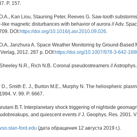
7. P. 157.
O.A., Kan Liou, Stauning Peter, Reeves G. Saw-tooth substorms
y-like magnetic disturbances with behavior of aurora // Adv. Spa
-709. DOI:
https://doi.org/10.1016/j.asr.2010.09.026.
 O.A, Janzhura A. Space Weather Monitoring by Ground-Based
 Verlag, 2012. 287 p. DOI:
https://doi.org/10.1007/978-3-642-168
Sheeley N.R., Rich N.B. Coronal pseudostreamers // Astrophys. 
 D., Smith E. J., Burton M.E., Murphy N. The heliospheric plasma
994. V. 99. P. 6667.
rutani B.T. Interplanetary shock triggering of nightside geomagne
dobreakups, and quiescent events // J. Geophys. Res. 2001. V.
/wso.stan-ford.edu
(дата обращения 12 августа 2019 г.).