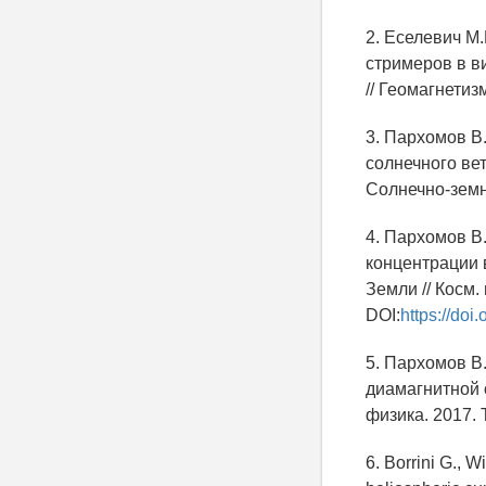
2. Еселевич М
стримеров в в
// Геомагнетизм
3. Пархомов В.
солнечного ве
Солнечно-земна
4. Пархомов В.
концентрации 
Земли // Косм. 
DOI:
https://do
5. Пархомов В.
диамагнитной 
физика. 2017. Т
6. Borrini G., W