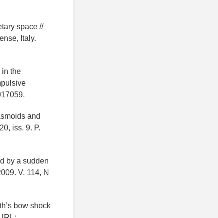
etary space //
se, Italy.
 in the
mpulsive
017059.
plasmoids and
0, iss. 9. P.
ed by a sudden
009. V. 114, N
rth’s bow shock
 URL: