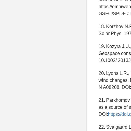
https://omniweb
GSFC/SPDF and
18. Korzhov N.P.
Solar Phys. 1977
19. Kozyra J.U.
Geospace conse
10.1002/ 2013
20. Lyons L.R.,
wind changes: D
N A08208. DOI:
21. Parkhomov V
as a source of s
DOI:
https://doi
22. Svalgaard L.