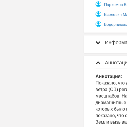
Пархомов В
Еселевич М
Ведерников
Информац
Аннотаци
Аннотация:
Показано, что
ветра (СВ) ре
масштабов. На
диамагнитные 
которых было 
показано, что
Земли вызывае