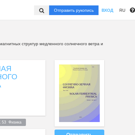
Отправить рукопись
ВХОД
RU
агнитных структур медленного солнечного ветра и
НАЯ
НОГО
А
 53  Физика  
Отправить