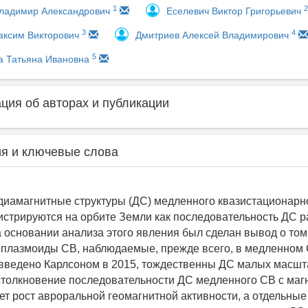
1
2
ладимир Александрович
Еселевич Виктор Григорьевич
3
4
аксим Викторович
Дмитриев Алексей Владимирович
5
а Татьяна Ивановна
ия об авторах и публикации
я и ключевые слова
 диамагнитные структуры (ДС) медленного квазистационарн
гистрируются на орбите Земли как последовательность ДС 
 основании анализа этого явления был сделан вывод о том,
плазмоиды СВ, наблюдаемые, прежде всего, в медленном 
введено Карлсоном в 2015, тождественны ДС малых масшт
 столкновение последовательности ДС медленного СВ с ма
т рост авроральной геомагнитной активности, а отдельны