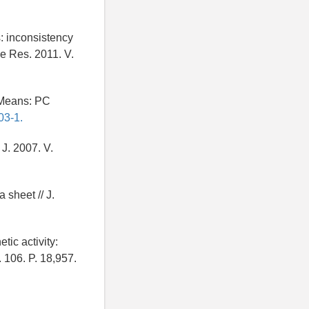
: inconsistency
ce Res. 2011. V.
 Means: PC
03-1.
J. 2007. V.
 sheet // J.
tic activity:
 106. P. 18,957.