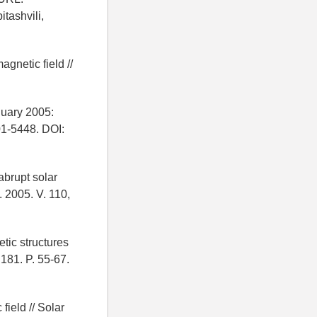
tashvili,
gnetic field //
nuary 2005:
01-5448. DOI:
abrupt solar
 2005. V. 110,
tic structures
 181. P. 55-67.
field // Solar