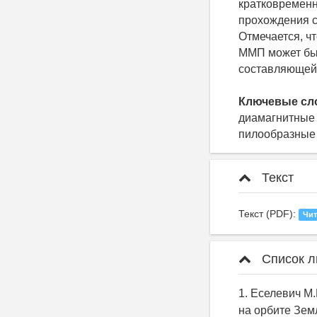
кратковременн
прохождения с
Отмечается, ч
ММП может быт
составляющей
Ключевые сл
диамагнитные 
пилообразные
Текст
Текст (PDF):
Чит
Список л
1. Еселевич М.
на орбите Земл