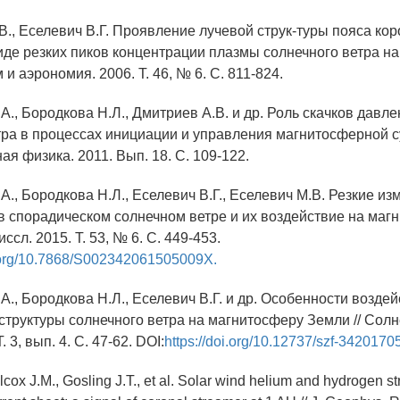
.В., Еселевич В.Г. Проявление лучевой струк-туры пояса ко
иде резких пиков концентрации плазмы солнечного ветра н
 и аэрономия. 2006. Т. 46, № 6. С. 811-824.
А., Бородкова Н.Л., Дмитриев А.В. и др. Роль скачков давл
тра в процессах инициации и управления магнитосферной су
я физика. 2011. Вып. 18. С. 109-122.
А., Бородкова Н.Л., Еселевич В.Г., Еселевич М.В. Резкие и
в спорадическом солнечном ветре и их воздействие на маг
иссл. 2015. Т. 53, № 6. С. 449-453.
i.org/10.7868/S002342061505009X.
А., Бородкова Н.Л., Еселевич В.Г. и др. Особенности возде
структуры солнечного ветра на магнитосферу Земли // Сол
. 3, вып. 4. С. 47-62. DOI:
https://doi.org/10.12737/szf-34201705
ilcox J.M., Gosling J.T., et al. Solar wind helium and hydrogen st