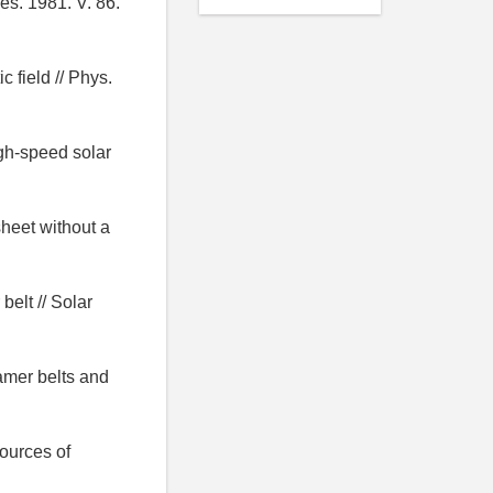
es. 1981. V. 86.
 field // Phys.
igh-speed solar
sheet without a
belt // Solar
eamer belts and
sources of