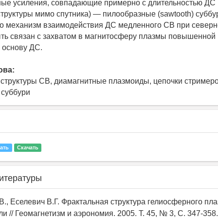
ые усиления, совпадающие примерно с длительностью ДС
труктуры мимо спутника) — пилообразные (sawtooth) суббу
то механизм взаимодействия ДС медленного СВ при север
ь связан с захватом в магнитосферу плазмы повышенной 
 основу ДС.
ова:
структуры СВ, диамагнитные плазмоиды, цепочки стримеро
 суббури
ать
Скачать
итературы
В., Еселевич В.Г. Фрактальная структура гелиосферного пл
и // Геомагнетизм и аэрономия. 2005. Т. 45, № 3, С. 347-358.