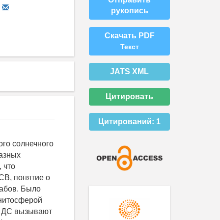
рукопись
Скачать PDF
Текст
JATS XML
Цитировать
Цитирований:
1
ого солнечного
разных
 что
СВ, понятие о
абов. Было
гнитосферой
е ДС вызывают