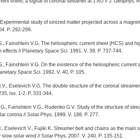
rent sheet; a signal of coronal streamer at 1 AU // J. Geophys. R
 Experimental study of ionized matter projected across a magnetic
04. P. 292-299.
G., Fainshtein V.G. The heliospheric current sheet (HCS) and h
n effects // Planetary Space Sci. 1991. V. 39. P. 737-744.
., Fainshtein V.G. On the existence of the heliospheric current 
Planetary Space Sсi. 1992. V. 40. P. 105.
V., Eselevich V.G. The double structure of the coronal streamer 
35, iss. 1-2. P. 331-344.
.G., Fainshtein V.G., Rudenko G.V. Study of the structure of str
lar corona // Solar Phys. 1999. V. 188. P. 277.
., Eselevich V., Fujiki K. Streamer belt and chains as the main 
 slow solar wind // Solar Phys. 2007. V. 240. P. 135-151.