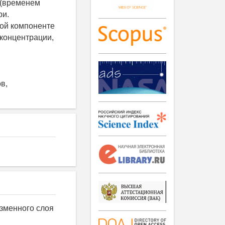
 (временем
ри.
ной компоненте
концентрации,
в,
азменного слоя