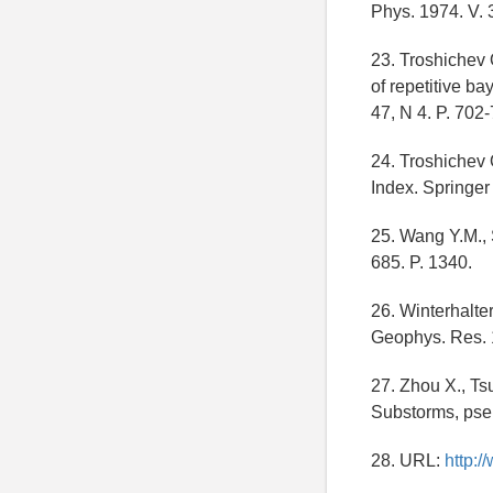
Phys. 1974. V. 3
23. Troshichev 
of repetitive ba
47, N 4. P. 702
24. Troshichev
Index. Springer
25. Wang Y.M., 
685. P. 1340.
26. Winterhalter
Geophys. Res. 1
27. Zhou X., Tsu
Substorms, pseu
28. URL:
http:/