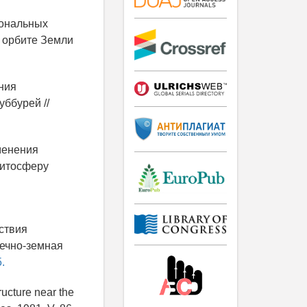
рональных
а орбите Земли
ения
ббурей //
зменения
нитосферу
йствия
нечно-земная
.
ructure near the