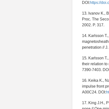
DOI:
https://do
13. Ivanov K., B
Proc. The Seco
2002. P. 317.
14. Karlsson T.
magnetosheath:
penetration // 
15. Karlsson T.,
their relation t
7390-7403. DOI
16. Keika K., 
impulse front p
A00C24. DOI:
h
17. King J.H., 
nose // One min