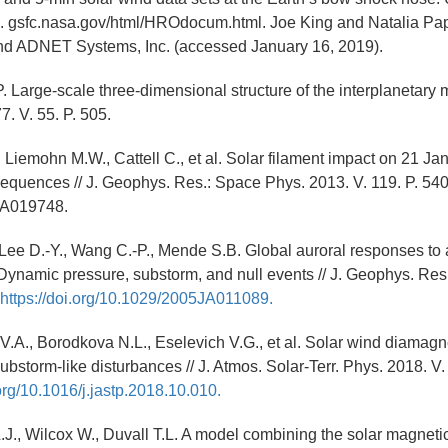
. gsfc.nasa.gov/html/HROdocum.html. Joe King and Natalia Papi
 ADNET Systems, Inc. (accessed January 16, 2019).
 Large-scale three-dimensional structure of the interplanetary ma
. V. 55. P. 505.
, Liemohn M.W., Cattell C., et al. Solar filament impact on 21 Ja
quences // J. Geophys. Res.: Space Phys. 2013. V. 119. P. 54
JA019748.
 Lee D.-Y., Wang C.-P., Mende S.B. Global auroral responses to 
ynamic pressure, substorm, and null events // J. Geophys. Res.
https://doi.org/10.1029/2005JA011089.
.А., Borodkova N.L., Eselevich V.G., et al. Solar wind diamagne
ubstorm-like disturbances // J. Atmos. Solar-Terr. Phys. 2018. V.
.org/10.1016/j.jastp.2018.10.010.
J., Wilcox W., Duvall T.L. A model combining the solar magnetic 