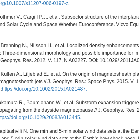
i.org/10.1007/s11207-006-0197-z.
othmer V., Cargill P.J., et al. Subsector structure of the interplan
nd Solar Cycle and Space Whether Euroconference. Vicvo Equen
, Brenning N., Nilsson H., et al. Localized density enhancements
 Three-dimensional morphology and possible importance for i
J. Geophys. Res. 2012. V. 117, N A03227. DOI: 10.1029/ 2011JA
 Kullen А., Liljeblad E., et al. On the origin of magnetosheath 
o magnetosheath jets // J. Geophys. Res.: Space Phys. 2015. V. 12
:
https://doi.org/10.1002/2015JA021487.
Nakamura R., Baumjohann W., et al. Substorm expansion trigger
ropagating from the dayside magnetopause // J. Geophys. Res. 2
ttps://doi.org/10.1029/2008JA013445.
Papitashvili N. One min and 5-min solar wind data sets at the Ea
 and 5-min solar wind data sets at the Earth’s bow shock nose.