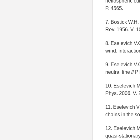
heliospheric cur
P. 4565.
7. Bostick W.H.
Rev. 1956. V. 1
8. Eselevich V.
wind: interactio
9. Eselevich V.G
neutral line // 
10. Eselevich M.
Phys. 2006. V. 2
11. Eselevich V
chains in the so
12. Eselevich M
quasi-stationary