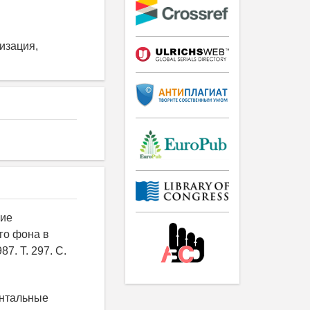
изация,
ние
го фона в
7. Т. 297. С.
ентальные