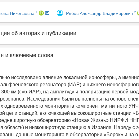
1
2
лена Николаевна
Рябов Александр Владимирович
ия об авторах и публикации
я и ключевые слова
ьно исследовано влияние локальной ионосферы, а именн
альфвеновского резонатора (ИАР) и нижнего ионосферног
–300 км (суб-ИАР), на амплитуду и поляризацию первой мо
резонанса. Исследования были выполнены на основе спек
х одновременного мониторинга компонент магнитного УНЧ
ой цепи станций, включающей высокоширотные станции «Б
среднеширотную обсерваторию «Новая Жизнь» НИРФИ НН
я область) и низкоширотную станцию в Израиле. Наряду с
ованы данные мониторинга в обсерватории «Борок» и на о.