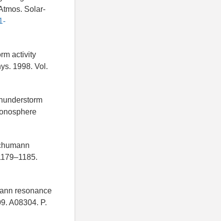
 Atmos. Solar-
1-
rm activity
ys. 1998. Vol.
thunderstorm
-ionosphere
 Schumann
 1179–1185.
humann resonance
9. A08304. P.