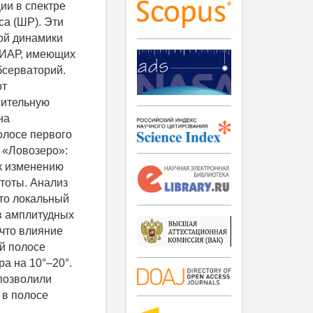
ии в спектре
са (ШР). Эти
ой динамики
б-ИАР, имеющих
бсерваторий.
от
жительную
на
олосе первого
 «Ловозеро»:
к изменению
тоты. Анализ
что локальный
в амплитудных
 что влияние
ой полосе
а на 10°–20°.
позволили
 в полосе