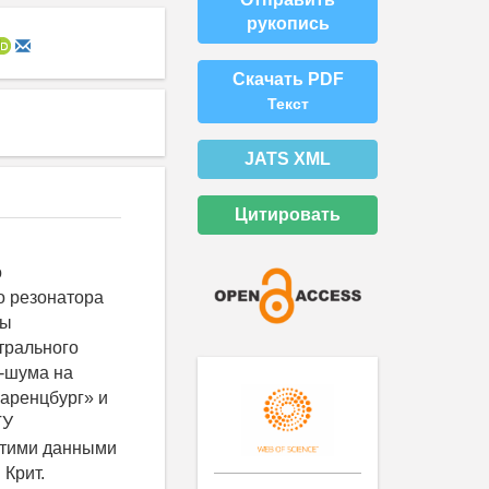
рукопись
Скачать PDF
Текст
JATS XML
Цитировать
о
о резонатора
ды
трального
-шума на
аренцбург» и
ГУ
 этими данными
 Крит.