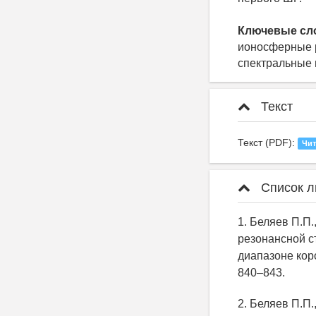
Ключевые сл
ионосферные р
спектральные 
Текст
Текст (PDF):
Чит
Список л
1. Беляев П.П.
pезонансной с
диапазоне коp
840–843.
2. Беляев П.П