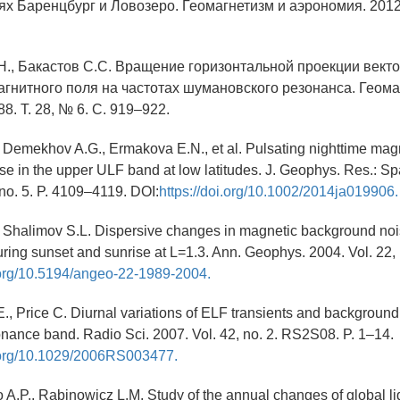
х Баренцбург и Ловозеро. Геомагнетизм и аэрономия. 2012. 
.Н., Бакастов С.С. Вращение горизонтальной проекции вект
гнитного поля на частотах шумановского резонанса. Геома
8. Т. 28, № 6. С. 919–922.
, Demekhov A.G., Ermakova E.N., et al. Pulsating nighttime mag
e in the upper ULF band at low latitudes. J. Geophys. Res.: S
 no. 5. P. 4109–4119. DOI:
https://doi.org/10.1002/2014ja019906.
, Shalimov S.L. Dispersive changes in magnetic background noi
uring sunset and sunrise at L=1.3. Ann. Geophys. 2004. Vol. 22, 
i.org/10.5194/angeo-22-1989-2004.
., Price C. Diurnal variations of ELF transients and background
ance band. Radio Sci. 2007. Vol. 42, no. 2. RS2S08. P. 1–14.
i.org/10.1029/2006RS003477.
 A.P., Rabinowicz L.M. Study of the annual changes of global li