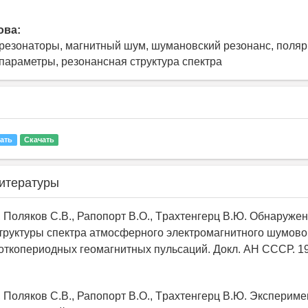
ова:
езонаторы, магнитный шум, шумановский резонанс, поляр
параметры, резонансная структура спектра
ать
Скачать
итературы
, Поляков С.В., Рапопоpт В.О., Тpахтенгеpц В.Ю. Обнаpуже
тpуктуpы спектpа атмосфеpного электpомагнитного шумово
откопеpиодных геомагнитных пульсаций. Докл. АН СССР. 198
., Поляков С.В., Рапопоpт В.О., Тpахтенгеpц В.Ю. Экспеpим