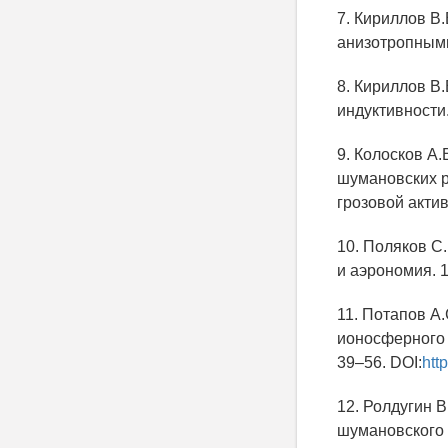
7. Кириллов В
анизотропными 
8. Кириллов В
индуктивности.
9. Колосков А.
шумановских р
грозовой актив
10. Поляков С
и аэpономия. 1
11. Потапов А
ионосферного 
39–56. DOI:
htt
12. Ролдугин 
шумановского 