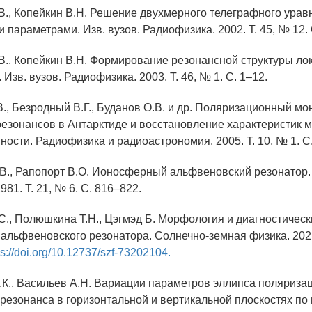
.В., Копейкин В.Н. Решение двухмерного телеграфного урав
параметрами. Изв. вузов. Радиофизика. 2002. Т. 45, № 12. 
.В., Копейкин В.Н. Формирование резонансной структуры ло
 Изв. вузов. Радиофизика. 2003. Т. 46, № 1. С. 1–12.
В., Безродный В.Г., Буданов О.В. и др. Поляризационный мо
езонансов в Антарктиде и восстановление характеристик 
ности. Радиофизика и радиоастрономия. 2005. Т. 10, № 1. С.
.В., Рапопоpт В.О. Ионосфеpный альфвеновский pезонатоp.
981. Т. 21, № 6. С. 816–822.
.С., Полюшкина Т.Н., Цэгмэд Б. Морфология и диагностичес
альфвеновского резонатора. Солнечно-земная физика. 2021. 
ps://doi.org/10.12737/szf-73202104.
В.К., Васильев А.Н. Вариации параметров эллипса поляриза
резонанса в горизонтальной и вертикальной плоскостях п