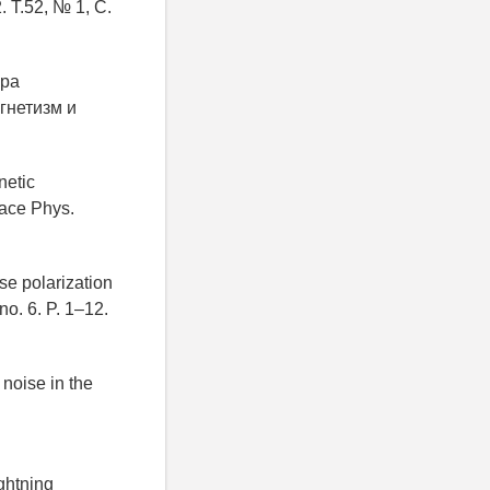
Т.52, № 1, С.
ора
гнетизм и
netic
pace Phys.
se polarization
no. 6. P. 1–12.
 noise in the
ghtning