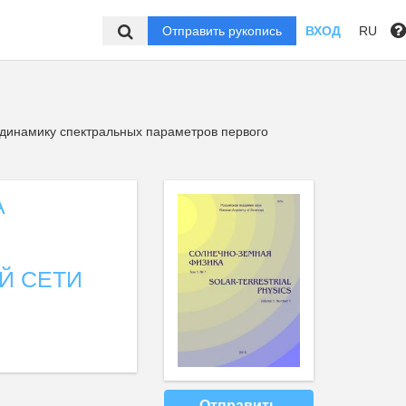
Отправить рукопись
ВХОД
RU
динамику спектральных параметров первого
А
Й СЕТИ
Отправить