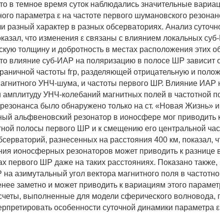
то в темное время суток наблюдались значительные вариац
ого параметра ε на частоте первого шумановского резонан
и разный характер в разных обсерваториях. Анализ суточн
оказал, что изменения ε связаны с влиянием локальных су
скую толщину и добротность в местах расположения этих о
то влияние суб-ИАР на поляризацию в полосе ШР зависит 
раничной частоты fгр, разделяющей отрицательную и поло
агнитного УНЧ-шума, и частоты первого ШР. Влияние ИАР 
 амплитуду УНЧ-колебаний магнитных полей в частотной п
резонанса было обнаружено только на ст. «Новая Жизнь» и
ый альфвеновский резонатор в ионосфере мог приводить 
ной полосы первого ШР и к смещению его центральной час
серваторий, разнесенных на расстояния 400 км, показал, 
ния ионосферных резонаторов может приводить к разнице 
ах первого ШР даже на таких расстояниях. Показано также,
 на азимутальный угол вектора магнитного поля в частотн
нее заметно и может приводить к вариациям этого параметр
четы, выполненные для модели сферического волновода, 
ерпретировать особенности суточной динамики параметра ε