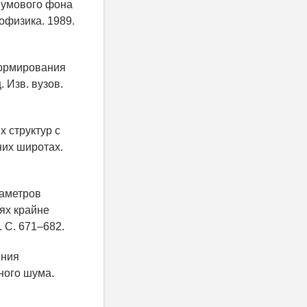
шумового фона
офизика. 1989.
 формирования
 Изв. вузов.
х структур с
их широтах.
раметров
ях крайне
. С. 671–682.
яния
ного шума.