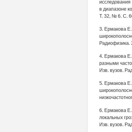
исследования 
в диапазоне к
Т. 32, № 6. С. 
3. Ермакова Е
широкополосно
Радиофизика. 2
4. Ермакова Е
разными часто
Изв. вузов. Ра
5. Ермакова Е.
широкополосно
низкочастотног
6. Ермакова Е.
локальных гро
Изв. вузов. Ра