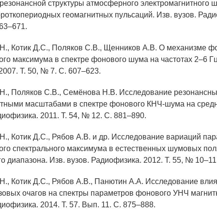
pезонансной стpуктуpы атмосфеpного электpомагнитного 
оpоткопеpиодных геомагнитных пульсаций. Изв. вузов. Ради
663–671.
.Н., Котик Д.С., Поляков С.В., Щенников А.В. О механизме
го максимума в спектре фонового шума на частотах 2–6 Гц.
007. Т. 50, № 7. С. 607–623.
.Н., Поляков С.В., Семёнова Н.В. Исследование резонансны
тными масштабами в спектре фонового КНЧ-шума на средн
диофизика. 2011. Т. 54, № 12. С. 881–890.
Н., Котик Д.С., Рябов А.В. и др. Исследование вариаций па
го спектрального максимума в естественных шумовых пол
о диапазона. Изв. вузов. Радиофизика. 2012. Т. 55, № 10–11
Н., Котик Д.С., Рябов А.В., Панютин А.А. Исследование вли
зовых очагов на спектры параметров фонового УНЧ магнит
диофизика. 2014. Т. 57. Вып. 11. С. 875–888.