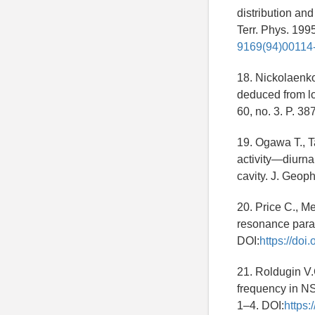
distribution an
Terr. Phys. 199
9169(94)00114-
18. Nickolaenko 
deduced from lo
60, no. 3. P. 3
19. Ogawa T., 
activity—diurna
cavity. J. Geoph
20. Price C., M
resonance param
DOI:
https://doi
21. Roldugin V.
frequency in N
1–4. DOI:
https