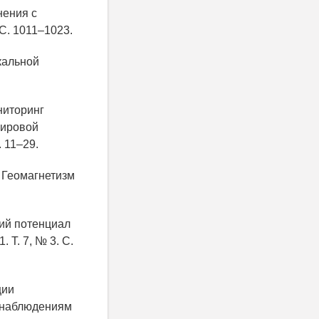
нения с
С. 1011–1023.
кальной
ниторинг
мировой
 11–29.
 Геомагнетизм
кий потенциал
Т. 7, № 3. С.
ции
о наблюдениям