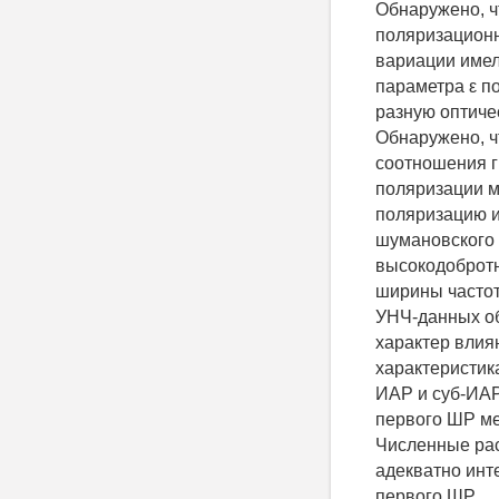
Обнаружено, ч
поляризационн
вариации имел
параметра ε п
разную оптиче
Обнаружено, ч
соотношения г
поляризации м
поляризацию и
шумановского 
высокодобротн
ширины частот
УНЧ-данных об
характер влия
характеристик
ИАР и суб-ИАР
первого ШР ме
Численные рас
адекватно инт
первого ШР.