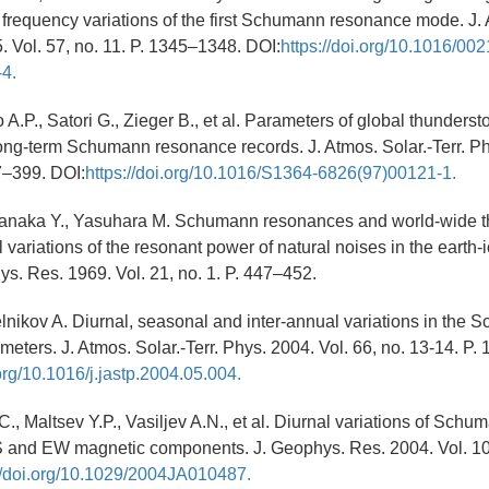
d frequency variations of the first Schumann resonance mode. J.
5. Vol. 57, no. 11. P. 1345–1348. DOI:
https://doi.org/10.1016/002
4.
A.P., Satori G., Zieger B., et al. Parameters of global thundersto
ng-term Schumann resonance records. J. Atmos. Solar.-Terr. Ph
87–399. DOI:
https://doi.org/10.1016/S1364-6826(97)00121-1.
Tanaka Y., Yasuhara M. Schumann resonances and world-wide 
l variations of the resonant power of natural noises in the earth
ys. Res. 1969. Vol. 21, no. 1. P. 447–452.
elnikov A. Diurnal, seasonal and inter-annual variations in the
eters. J. Atmos. Solar.-Terr. Phys. 2004. Vol. 66, no. 13-14. P.
.org/10.1016/j.jastp.2004.05.004.
C., Maltsev Y.P., Vasiljev A.N., et al. Diurnal variations of Sc
S and EW magnetic components. J. Geophys. Res. 2004. Vol. 10
://doi.org/10.1029/2004JA010487.