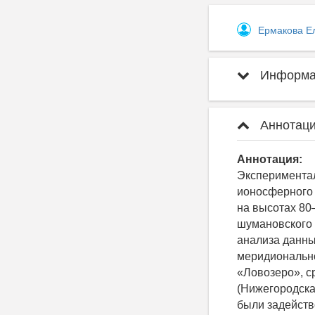
Ермакова Е
Информац
Аннотаци
Аннотация:
Экспериментал
ионосферного 
на высотах 80
шумановского 
анализа данны
меридиональн
«Ловозеро», 
(Нижегородска
были задейств