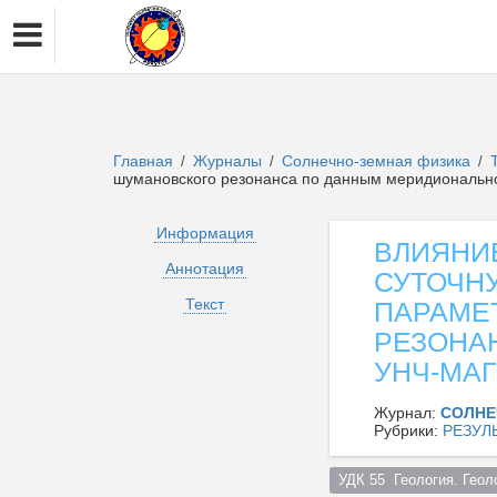
Главная
Журналы
Солнечно-земная физика
/
/
/
шумановского резонанса по данным меридиональн
Информация
ВЛИЯНИ
Аннотация
СУТОЧН
Текст
ПАРАМЕ
РЕЗОНА
УНЧ-МА
Журнал:
СОЛНЕ
Рубрики:
РЕЗУЛ
УДК 55  Геология. Геол