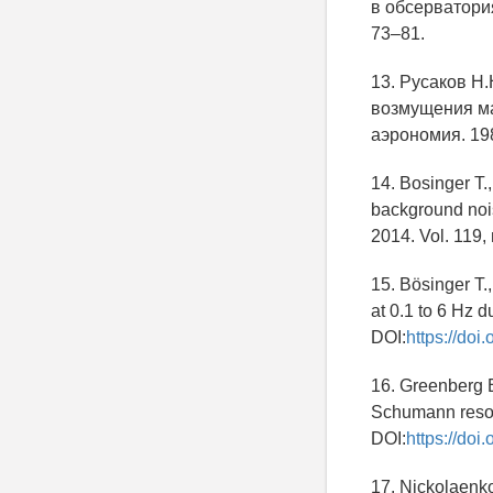
в обсерватория
73–81.
13. Русаков Н
возмущения ма
аэрономия. 198
14. Bosinger T.
background nois
2014. Vol. 119,
15. Bösinger T.
at 0.1 to 6 Hz d
DOI:
https://do
16. Greenberg E
Schumann reson
DOI:
https://do
17. Nickolaenko