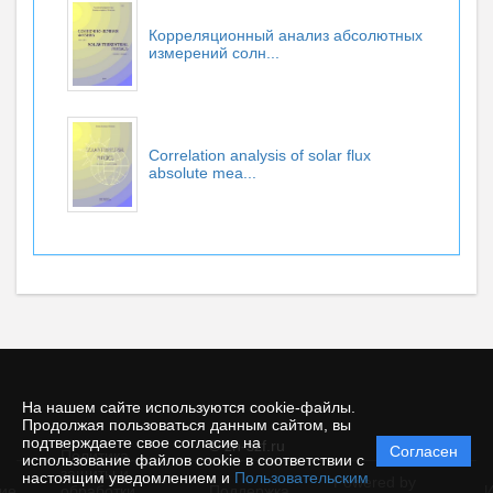
Корреляционный анализ абсолютных
измерений солн...
Correlation analysis of solar flux
absolute mea...
На нашем сайте используются cookie-файлы.
Продолжая пользоваться данным сайтом, вы
подтверждаете свое согласие на
© zh-szf.ru
Согласен
Политика
использование файлов cookie в соответствии с
защиты и
настоящим уведомлением и
Пользовательским
Powered by
ие
обработки
Поддержка
И