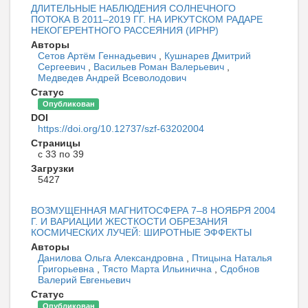
ДЛИТЕЛЬНЫЕ НАБЛЮДЕНИЯ СОЛНЕЧНОГО
ПОТОКА В 2011–2019 ГГ. НА ИРКУТСКОМ РАДАРЕ
НЕКОГЕРЕНТНОГО РАССЕЯНИЯ (ИРНР)
Авторы
Сетов Артём Геннадьевич
,
Кушнарев Дмитрий
Сергеевич
,
Васильев Роман Валерьевич
,
Медведев Андрей Всеволодович
Статус
Опубликован
DOI
https://doi.org/10.12737/szf-63202004
Страницы
с 33 по 39
Загрузки
5427
ВОЗМУЩЕННАЯ МАГНИТОСФЕРА 7–8 НОЯБРЯ 2004
Г. И ВАРИАЦИИ ЖЕСТКОСТИ ОБРЕЗАНИЯ
КОСМИЧЕСКИХ ЛУЧЕЙ: ШИРОТНЫЕ ЭФФЕКТЫ
Авторы
Данилова Ольга Александровна
,
Птицына Наталья
Григорьевна
,
Тясто Марта Ильинична
,
Сдобнов
Валерий Евгеньевич
Статус
Опубликован