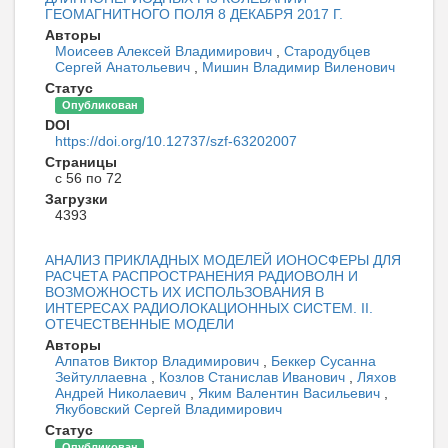
ГЕОМАГНИТНОГО ПОЛЯ 8 ДЕКАБРЯ 2017 Г.
Авторы
Моисеев Алексей Владимирович
,
Стародубцев
Сергей Анатольевич
,
Мишин Владимир Виленович
Статус
Опубликован
DOI
https://doi.org/10.12737/szf-63202007
Страницы
с 56 по 72
Загрузки
4393
АНАЛИЗ ПРИКЛАДНЫХ МОДЕЛЕЙ ИОНОСФЕРЫ ДЛЯ
РАСЧЕТА РАСПРОСТРАНЕНИЯ РАДИОВОЛН И
ВОЗМОЖНОСТЬ ИХ ИСПОЛЬЗОВАНИЯ В
ИНТЕРЕСАХ РАДИОЛОКАЦИОННЫХ СИСТЕМ. II.
ОТЕЧЕСТВЕННЫЕ МОДЕЛИ
Авторы
Алпатов Виктор Владимирович
,
Беккер Сусанна
Зейтуллаевна
,
Козлов Станислав Иванович
,
Ляхов
Андрей Николаевич
,
Яким Валентин Васильевич
,
Якубовский Сергей Владимирович
Статус
Опубликован