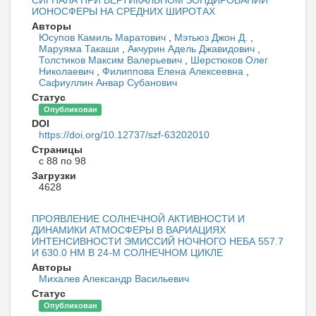
СИГНАЛА ПРИ ВЕРТИКАЛЬНОМ ЗОНДИРОВАНИИ
ИОНОСФЕРЫ НА СРЕДНИХ ШИРОТАХ
Авторы
Юсупов Камиль Маратович
,
Мэтьюз Джон Д.
,
Маруяма Такаши
,
Акчурин Адель Джавидович
,
Толстиков Максим Валерьевич
,
Шерстюков Олег
Николаевич
,
Филиппова Елена Алексеевна
,
Сафиуллин Анвар Субанович
Статус
Опубликован
DOI
https://doi.org/10.12737/szf-63202010
Страницы
с 88 по 98
Загрузки
4628
ПРОЯВЛЕНИЕ СОЛНЕЧНОЙ АКТИВНОСТИ И
ДИНАМИКИ АТМОСФЕРЫ В ВАРИАЦИЯХ
ИНТЕНСИВНОСТИ ЭМИССИЙ НОЧНОГО НЕБА 557.7
И 630.0 НМ В 24-М СОЛНЕЧНОМ ЦИКЛЕ
Авторы
Михалев Александр Васильевич
Статус
Опубликован