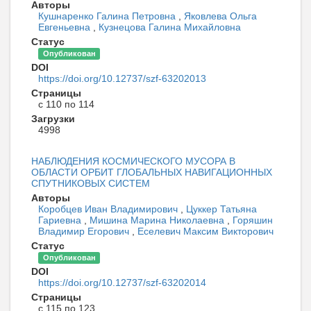
Авторы
Кушнаренко Галина Петровна
,
Яковлева Ольга
Евгеньевна
,
Кузнецова Галина Михайловна
Статус
Опубликован
DOI
https://doi.org/10.12737/szf-63202013
Страницы
с 110 по 114
Загрузки
4998
НАБЛЮДЕНИЯ КОСМИЧЕСКОГО МУСОРА В
ОБЛАСТИ ОРБИТ ГЛОБАЛЬНЫХ НАВИГАЦИОННЫХ
СПУТНИКОВЫХ СИСТЕМ
Авторы
Коробцев Иван Владимирович
,
Цуккер Татьяна
Гариевна
,
Мишина Марина Николаевна
,
Горяшин
Владимир Егорович
,
Еселевич Максим Викторович
Статус
Опубликован
DOI
https://doi.org/10.12737/szf-63202014
Страницы
с 115 по 123